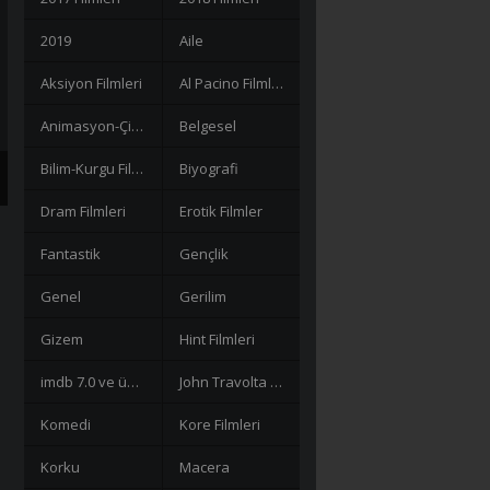
2019
Aile
Aksiyon Filmleri
Al Pacino Filmleri
Animasyon-Çizgi Filmler
Belgesel
Bilim-Kurgu Filmleri
Biyografi
Dram Filmleri
Erotik Filmler
Fantastik
Gençlik
Genel
Gerilim
Gizem
Hint Filmleri
imdb 7.0 ve üzeri filmler
John Travolta Filmleri
Komedi
Kore Filmleri
Korku
Macera