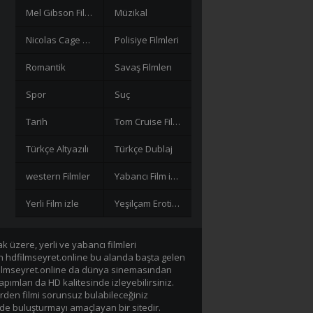
Mel Gibson Filmleri
Müzikal
Nicolas Cage Filmleri
Polisiye Filmleri
Romantik
Savaş Filmlerı
Spor
Suç
Tarih
Tom Cruise Filmleri izle
Türkçe Altyazılı
Türkçe Dublaj
western Filmler
Yabancı Film izle
Yerli Film izle
Yeşilçam Erotik +18
 üzere, yerli ve yabancı filmleri
en hdfilmseyret.online bu alanda başta gelen
n hdfilmseyret.online da dünya sinemasından
apımları da HD kalitesinde izleyebilirsiniz.
rden filmi sorunsuz bulabileceğiniz
de buluşturmayı amaçlayan bir sitedir.