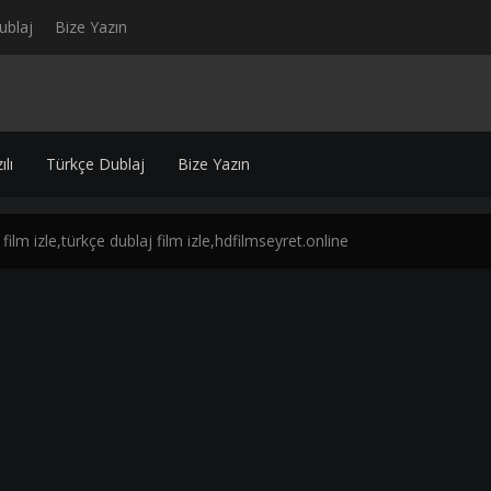
ublaj
Bize Yazın
lı
Türkçe Dublaj
Bize Yazın
ilm izle,türkçe dublaj film izle,hdfilmseyret.online