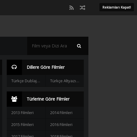
Reklamları Kapat!
Dillere Göre Filmler
Türkçe Dublaj Filmler
Türkçe Altyazılı Filmler
Türlerine Göre Filmler
2013 Filmleri
2014 Filmleri
2015 Filmleri
2016 Filmleri
2017 Filmleri
2018 Filmleri