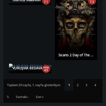
7.1
7.3
Sicario 2 Day of The Soldado Bedava Film izle | HD |
VURUŞMA BEDAVA FİLM İZLE | HD |
IMDb
4.5
Toplam 29 sayfa, 1. sayfa gösteriliyor.
1
2
3
4
5
Sonrakı ›
Son »