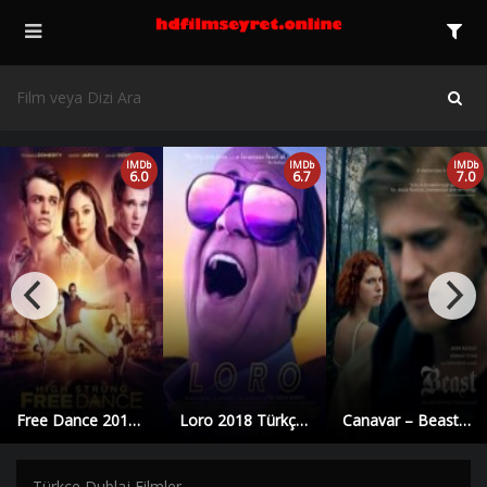
IMDb
IMDb
IMDb
6.0
6.7
7.0
Free Dance 2018 izle | Yüksek Kalite |
Loro 2018 Türkçe Dublaj izle | Yüksek Kalite |
Canavar – Beast 2017 Türkçe Dublaj izle | Yüksek Kalite |
Türkçe Dublaj Filmler