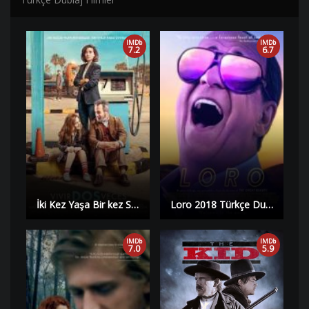
IMDb
IMDb
7.2
6.7
İki Kez Yaşa Bir kez Sev Filmi izle 2019 | HD |
Loro 2018 Türkçe Dublaj izle | Yüksek Kalite |
IMDb
IMDb
7.0
5.9