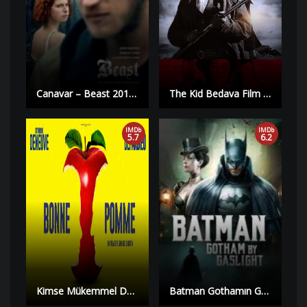
Canavar – Beast 2017 Türkçe Dublaj izle | Yüksek Kalite |
The Kid Bedava Film izle | Yüksek Kalite |
IMDb
IMDb
5.7
6.2
Kimse Mükemmel Değildir – Nobodys Perfect! izle | Yüksek Kalite |
Batman Gothamın Gaz Lambaları – Batman Gotham by Gasligh izle | HD |