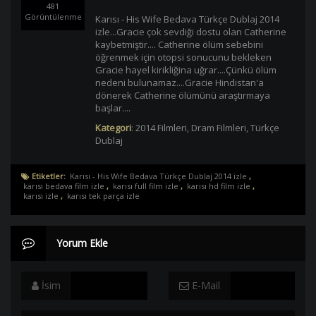
481
Görüntülenme
Karısı - His Wife Bedava Türkçe Dublaj 2014
izle...Gracie çok sevdiği dostu olan Catherine
kaybetmiştir.... Catherine ölüm sebebini
öğrenmek için otopsi sonucunu bekleken
Gracie hayel kirikliğina uğrar....Çünkü ölüm
nedeni bulunamaz....Gracie Hindistan'a
dönerek Catherine ölümünü araştırmaya
başlar....
Kategori
:
2014 Filmleri
,
Dram Filmleri
,
Türkçe
Dublaj
Etiketler:
Karısı - His Wife Bedava Türkçe Dublaj 2014 izle
,
karısı bedava film izle
,
karısı full film izle
,
karısı hd film izle
,
karısı izle
,
karısı tek parça izle
Yorum Ekle
İsim
E-Mail