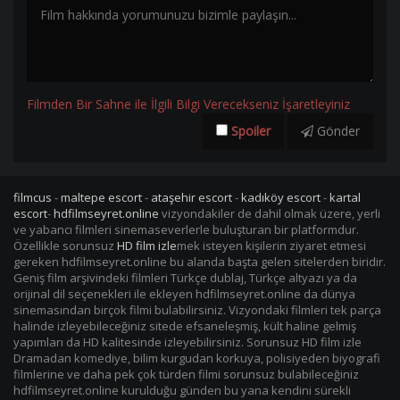
Filmden Bir Sahne ile İlgili Bilgi Verecekseniz İşaretleyiniz
Spoiler
Gönder
filmcus
-
maltepe escort
-
ataşehir escort
-
kadıköy escort
-
kartal
escort
-
hdfilmseyret.online
vizyondakiler de dahil olmak üzere, yerli
ve yabancı filmleri sinemaseverlerle buluşturan bir platformdur.
Özellikle sorunsuz
HD film izle
mek isteyen kişilerin ziyaret etmesi
gereken hdfilmseyret.online bu alanda başta gelen sitelerden biridir.
Geniş film arşivindeki filmleri Türkçe dublaj, Türkçe altyazı ya da
orijinal dil seçenekleri ile ekleyen hdfilmseyret.online da dünya
sinemasından birçok filmi bulabilirsiniz. Vizyondaki filmleri tek parça
halinde izleyebileceğiniz sitede efsaneleşmiş, kült haline gelmiş
yapımları da HD kalitesinde izleyebilirsiniz. Sorunsuz HD film izle
Dramadan komediye, bilim kurgudan korkuya, polisiyeden biyografi
filmlerine ve daha pek çok türden filmi sorunsuz bulabileceğiniz
hdfilmseyret.online kurulduğu günden bu yana kendini sürekli