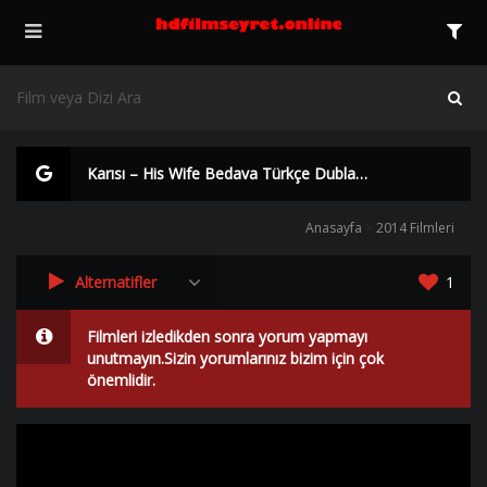
Karısı – His Wife Bedava Türkçe Dublaj 2014 izle | HD |
Anasayfa
>
2014 Filmleri
Alternatifler
1
Filmleri izledikden sonra yorum yapmayı
unutmayın.Sizin yorumlarınız bizim için çok
önemlidir.