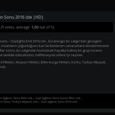
nın Sonu 2016 izle |HD|
(
1
votes, average:
1,00
out of 5)
 Sonu – Daylights End 2016 izle , Esrarengiz bir salgın tüm gezegeni
insanların çoğunluğunu kan ile beslenen canavarlara döndürmesinin
llar sonra ,bu salgından kurtularak hayatta kalmış bir grup insanın
 tanıklık edeceksiniz..hdfilmseyret.online İyi seyirler.
6 Filmleri
,
Aksiyon Filmleri
,
Bilim-Kurgu Filmleri
,
Korku
,
Türkçe Altyazılı
,
izle
 Işığının Sonu filmi izle
,
Gün Işığının Sonu korku filmi izle
,
ın Sonu Türkçe altyazılı izle
,
Gün ışığının Sonu 2016 izle