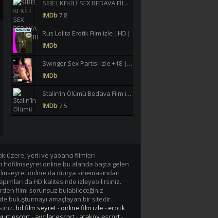
SİBEL KEKİLİ SEX BEDAVA FİLMLERİ İZLE |HD|
IMDb
7.8
Rus Lolita Erotik Film izle |HD|
IMDb
Swinger Sex Partisi izle +18 |HD|
IMDb
Stalin’in Ölümü Bedava Film izle |HD|
IMDb
7.5
Büklüm Büklüm Meltem Işık Yeşilçam Erotik izle +18 |HD|
IMDb
6.2
40 JAHRE LASTERHAFTE EHEFRAU GERMAN BEDAVA EROTİK FİLM İZLE |Yüksek Kalite|
 üzere, yerli ve yabancı filmleri
en hdfilmseyret.online bu alanda başta gelen
IMDb
-/10
n hdfilmseyret.online da dünya sinemasından
apımları da HD kalitesinde izleyebilirsiniz.
Lavinia Vlasak Tecavüz +18 Film izle |HD|
rden filmi sorunsuz bulabileceğiniz
IMDb
de buluşturmayı amaçlayan bir sitedir.
siniz.
hd film seyret
-
online film izle
-
erotik
Tarzan-X Shame of Jane 1995 +18 Film izle |HD|
urt escort
-
avcılar escort
-
ataköy escort
-