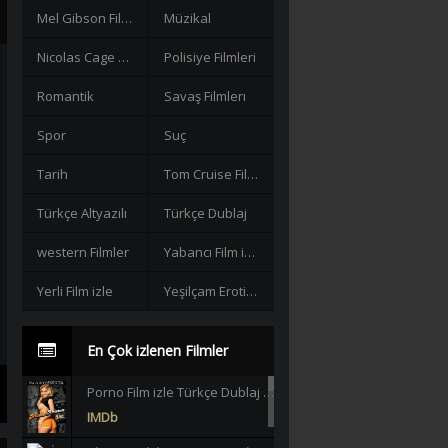
Mel Gibson Filmleri
Müzikal
Nicolas Cage Filmleri
Polisiye Filmleri
Romantik
Savaş Filmlerı
Spor
Suç
Tarih
Tom Cruise Filmleri izle
Türkçe Altyazılı
Türkçe Dublaj
western Filmler
Yabancı Film izle
Yerli Film izle
Yeşilçam Erotik +18
En Çok izlenen Filmler
Porno Film izle Türkçe Dublaj +18 |HD|
IMDb