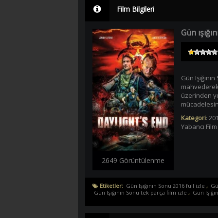
Film Bilgileri
Gün ışığı
Gün Işığının
mahvederek 
üzerinden yı
mücadelesine
Kategori
:
201
Yabancı Film 
2649 Görüntülenme
Etiketler:
Gün Işığının Sonu 2016 full izle
,
Gün
Gün Işığının Sonu tek parça film izle
,
Gün Işığın