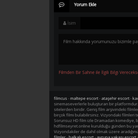
Yorum Ekle
İsim
Filmden Bir Sahne ile İlgili Bilgi Vereceks
filmcus
-
maltepe escort
-
ataşehir escort
-
ka
sinemaseverlerle buluşturan bir platformdur
sitelerden biridir. Geniş film arşivindeki fil
birçok filmi bulabilirsiniz. Vizyondaki filmler
Sorunsuz HD film izle Dramadan komediye, bil
hdfilmseyret.online kurulduğu günden bu yana 
Vizyondakiler de dahil olmak üzere aradığınız 
filmler
-
halkalı escort
-
avrupa yakası escort