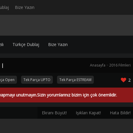
ublaj
Bize Yazın
lı
Türkçe Dublaj
Bize Yazın
 |
Anasayfa
>
2016 Filmleri
rça Open
Tek Parça UPTO
Tek Parça ESTREAM
2
yapmayı unutmayın.Sizin yorumlarınız bizim için çok önemlidir.
Ekranı Büyüt!
Işıkları Kapat!
Hata Bildir!