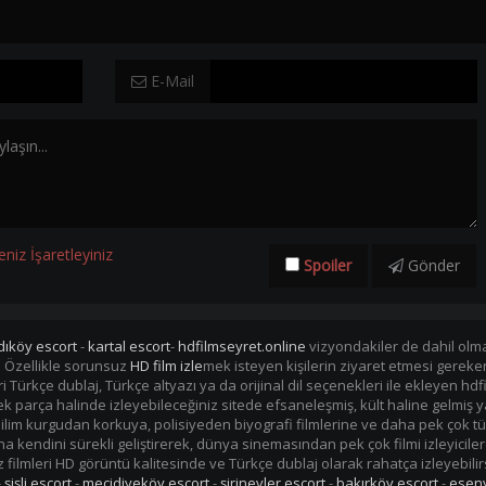
E-Mail
eniz İşaretleyiniz
Spoiler
Gönder
dıköy escort
-
kartal escort
-
hdfilmseyret.online
vizyondakiler de dahil olmak
. Özellikle sorunsuz
HD film izle
mek isteyen kişilerin ziyaret etmesi gerek
mleri Türkçe dublaj, Türkçe altyazı ya da orijinal dil seçenekleri ile ekleye
i tek parça halinde izleyebileceğiniz sitede efsaneleşmiş, kült haline gelmiş y
im kurgudan korkuya, polisiyeden biyografi filmlerine ve daha pek çok tü
kendini sürekli geliştirerek, dünya sinemasından pek çok filmi izleyiciler
filmleri HD görüntü kalitesinde ve Türkçe dublaj olarak rahatça izleyebilir
-
şişli escort
-
mecidiyeköy escort
-
şirinevler escort
-
bakırköy escort
-
eseny