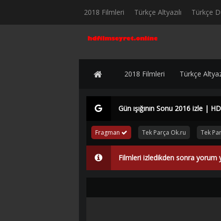
2018 Filmleri
Türkçe Altyazılı
Türkçe D
2018 Filmleri
Türkçe Altyazı
Gün ışığının Sonu 2016 izle | HD
Fragman
Tek Parça Ok.ru
Tek Pa
Filmleri izledikden sonra yorum 