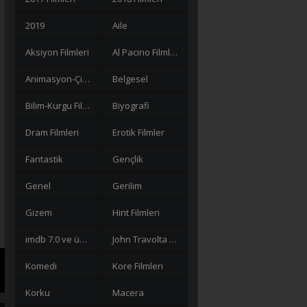
2019
Aile
Aksiyon Filmleri
Al Pacino Filmleri
Animasyon-Çizgi Filmler
Belgesel
Bilim-Kurgu Filmleri
Biyografi
Dram Filmleri
Erotik Filmler
Fantastik
Gençlik
Genel
Gerilim
Gizem
Hint Filmleri
imdb 7.0 ve üzeri filmler
John Travolta Filmleri
Komedi
Kore Filmleri
Korku
Macera