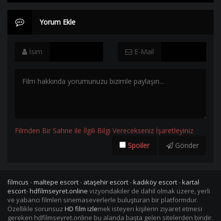
Yorum Ekle
İsim
E-Mail
Filmden Bir Sahne ile İlgili Bilgi Verecekseniz İşaretleyiniz
Spoiler
Gönder
filmcus
-
maltepe escort
-
ataşehir escort
-
kadıköy escort
-
kartal
escort
-
hdfilmseyret.online
vizyondakiler de dahil olmak üzere, yerli
ve yabancı filmleri sinemaseverlerle buluşturan bir platformdur.
Özellikle sorunsuz
HD film izle
mek isteyen kişilerin ziyaret etmesi
gereken hdfilmseyret.online bu alanda başta gelen sitelerden biridir.