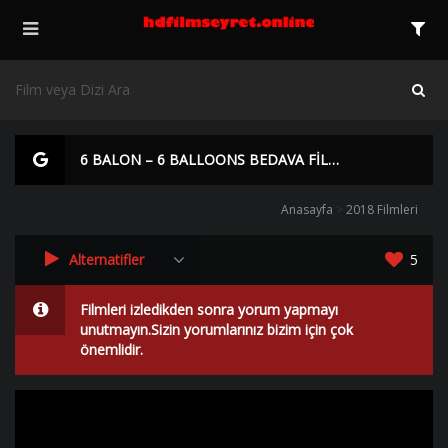
6 BALON – 6 BALLOONS BEDAVA FİLM İZLE | Yüksek Kalite |
Anasayfa
>
2018 Filmleri
Alternatifler
5
Filmleri izledikden sonra yorum yapmayı
unutmayın.Sizin yorumlarınız bizim için çok
önemlidir.