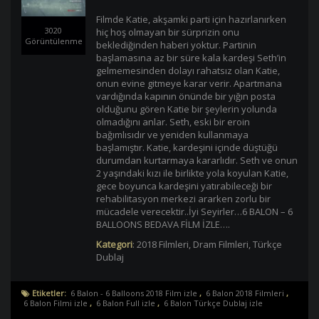
Filmde Katie, akşamki parti için hazırlanırken
3020
hiç hoş olmayan bir sürprizin onu
Görüntülenme
beklediğinden haberi yoktur. Partinin
başlamasına az bir süre kala kardeşi Seth’in
gelmemesinden dolayı rahatsız olan Katie,
onun evine gitmeye karar verir. Apartmana
vardığında kapının önünde bir yığın posta
olduğunu gören Katie bir şeylerin yolunda
olmadığını anlar. Seth, eski bir eroin
bağımlısıdır ve yeniden kullanmaya
başlamıştır. Katie, kardeşini içinde düştüğü
durumdan kurtarmaya kararlıdır. Seth ve onun
2 yaşındaki kızı ile birlikte yola koyulan Katie,
gece boyunca kardeşini yatırabileceği bir
rehabilitasyon merkezi ararken zorlu bir
mücadele verecektir..İyi Seyirler…6 BALON – 6
BALLOONS BEDAVA FİLM İZLE….
Kategori
:
2018 Filmleri
,
Dram Filmleri
,
Türkçe
Dublaj
Etiketler:
6 Balon - 6 Balloons 2018 Film izle
,
6 Balon 2018 Filmleri
,
6 Balon Filmi izle
,
6 Balon Full izle
,
6 Balon Türkçe Dublaj izle