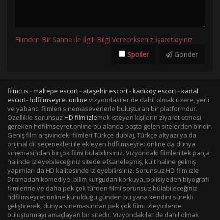
Filmden Bir Sahne ile İlgili Bilgi Verecekseniz İşaretleyiniz
Spoiler
Gönder
filmcus
-
maltepe escort
-
ataşehir escort
-
kadıköy escort
-
kartal
escort
-
hdfilmseyret.online
vizyondakiler de dahil olmak üzere, yerli
ve yabancı filmleri sinemaseverlerle buluşturan bir platformdur.
Özellikle sorunsuz
HD film izle
mek isteyen kişilerin ziyaret etmesi
gereken hdfilmseyret.online bu alanda başta gelen sitelerden biridir.
Geniş film arşivindeki filmleri Türkçe dublaj, Türkçe altyazı ya da
orijinal dil seçenekleri ile ekleyen hdfilmseyret.online da dünya
sinemasından birçok filmi bulabilirsiniz. Vizyondaki filmleri tek parça
halinde izleyebileceğiniz sitede efsaneleşmiş, kült haline gelmiş
yapımları da HD kalitesinde izleyebilirsiniz. Sorunsuz HD film izle
Dramadan komediye, bilim kurgudan korkuya, polisiyeden biyografi
filmlerine ve daha pek çok türden filmi sorunsuz bulabileceğiniz
hdfilmseyret.online kurulduğu günden bu yana kendini sürekli
geliştirerek, dünya sinemasından pek çok filmi izleyicilerde
buluşturmayı amaçlayan bir sitedir. Vizyondakiler de dahil olmak