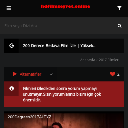
200 Derece Bedava Film İzle | Yüksek Kalite |
Anasayfa
>
2017 Filmleri
Alternatifler
2
Filmleri izledikden sonra yorum yapmayı
unutmayın.Sizin yorumlarınız bizim için çok
önemlidir.