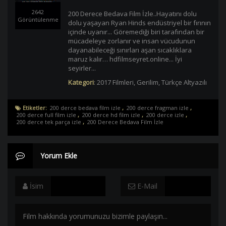
2642
200 Derece Bedava Film İzle..Hayatını dolu
Görüntülenme
dolu yaşayan Ryan Hinds endüstriyel bir fırının
içinde uyanır... Göremediği biri tarafından bir
mücadeleye zorlanır ve insan vücudunun
dayanabileceği sınırları aşan sıcaklıklara
maruz kalır… hdfilmseyret.online... İyi
seyirler...
Kategori
:
2017 Filmleri
,
Gerilim
,
Türkçe Altyazılı
Etiketler:
200 derce bedava film izle
,
200 derce fragman izle
,
200 derce full film izle
,
200 derce hd film izle
,
200 derce izle
,
200 derce tek parça izle
,
200 Derece Bedava Film İzle
Yorum Ekle
İsim
E-Mail