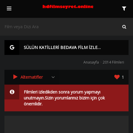
SÜLÜN KATİLLERİ BEDAVA FİLM İZLE | HD |
Anasayfa
>
2014 Filmleri
Alternatifler
1
Filmleri izledikden sonra yorum yapmayı
unutmayın.Sizin yorumlarınız bizim için çok
önemlidir.