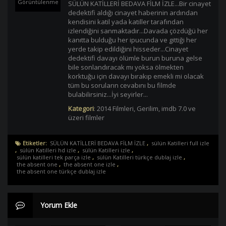
Görüntülenme
SÜLÜN KATİLLERİ BEDAVA FİLM İZLE...Bir cinayet
dedektifi aldığı cinayet haberinin ardından
kendisini katil yada katiller tarafından
izlendiğini sanmaktadır...Davada çözdüğü her
kanıtta bulduğu her ipucunda ve gittiği her
yerde takip edildiğini hisseder...Cinayet
dedektifi davayı ölümle burun buruna gelse
bile sonlandıracak mı yoksa ölmekten
korktuğu için davayı bırakıp emekli mi olacak
tüm bu soruların cevabını bu filmde
bulabilirsiniz...İyi seyirler...
Kategori
:
2014 Filmleri
,
Gerilim
,
imdb 7.0 ve
üzeri filmler
Etiketler:
SÜLÜN KATİLLERİ BEDAVA FİLM İZLE
,
sülün Katilleri full izle
,
sülün Katilleri hd izle
,
sülün Katilleri izle
,
sülün katilleri tek parça izle
,
sülün Katilleri türkçe dublaj izle
,
the absent one
,
the absent one izle
,
the absent one türkçe dublaj izle
Yorum Ekle