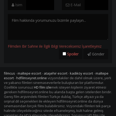
İsim
E-Mail
Filmden Bir Sahne ile İlgili Bilgi Verecekseniz İşaretleyiniz
Spoiler
Gönder
filmcus
-
maltepe escort
-
ataşehir escort
-
kadıköy escort
-
maltepe
escort
-
hdfilmseyret.online
vizyondakiler de dahil olmak üzere, yerli
ve yabancı filmleri sinemaseverlerle buluşturan bir platformdur.
Özellikle sorunsuz
HD film izle
mek isteyen kişilerin ziyaret etmesi
gereken hdfilmseyret.online bu alanda başta gelen sitelerden biridir.
Geniş film arşivindeki filmleri Türkçe dublaj, Türkçe altyazı ya da
orijinal dil seçenekleri ile ekleyen hdfilmseyret.online da dünya
sinemasından birçok filmi bulabilirsiniz. Vizyondaki filmleri tek parça
halinde izleyebileceğiniz sitede efsaneleşmiş, kült haline gelmiş
yapımları da HD kalitesinde izleyebilirsiniz. Sorunsuz HD film izle