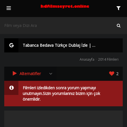
Tabanca Bedava Türkçe Dublaj İzle | Yüksek Kalite |
Anasayfa
>
2014 Filmleri
Alternatifler
2
Filmleri izledikden sonra yorum yapmayı
unutmayın.Sizin yorumlarınız bizim için çok
önemlidir.