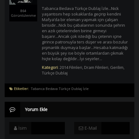
Tabanca Bedava Türkçe Dublaj İzle...Nick
864
yaşantısını hep sokaklarda geçirip kendini
Görüntülenme
Mafya’da bir eleman yapmak için çalışan
birisidir...Nick bu çabalarının sonunda şehrin
en azılı çetelerinden birine girmeyi
başarır...Ancak çok istediği bu çetenin içine
girince patronuyla ters düşer ve arası bozulur
pişmanlık duymaya başlar...Hesaba katmadığı
en büyük şey ise böyle ortamlardan çıkmak
hiçte kolay değildir...İyi seyirler...
Kategori
:
2014 Filmleri
,
Dram Filmleri
,
Gerilim
,
Türkçe Dublaj
Etiketler:
Tabanca Bedava Türkçe Dublaj İzle
Yorum Ekle
İsim
E-Mail