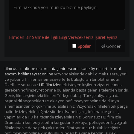
Filmden Bir Sahne ile İlgili Bilgi Verecekseniz İşaretleyiniz
Spoiler
Gönder
filmcus
-
maltepe escort
-
ataşehir escort
-
kadıköy escort
-
kartal
escort
-
hdfilmseyret.online
vizyondakiler de dahil olmak üzere, yerli
ve yabancı filmleri sinemaseverlerle buluşturan bir platformdur.
Özellikle sorunsuz
HD film izle
mek isteyen kişilerin ziyaret etmesi
gereken hdfilmseyret.online bu alanda başta gelen sitelerden biridir.
Geniş film arşivindeki filmleri Türkçe dublaj, Türkçe altyazı ya da
orijinal dil seçenekleri ile ekleyen hdfilmseyret.online da dünya
sinemasından birçok filmi bulabilirsiniz. Vizyondaki filmleri tek parça
halinde izleyebileceğiniz sitede efsaneleşmiş, kült haline gelmiş
yapımları da HD kalitesinde izleyebilirsiniz. Sorunsuz HD film izle
Dramadan komediye, bilim kurgudan korkuya, polisiyeden biyografi
filmlerine ve daha pek çok türden filmi sorunsuz bulabileceğiniz
hdfilmseyret.online kurulduğu günden bu yana kendini sürekli