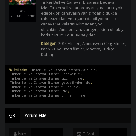
Tinker Bell ve Canavar Efsanesi Bedava
izle...Tinkerbell ve arkadaşları yuvalarını yok
942
edecek bir canavarın varlığından oldukça
Görüntülenme
rahatsızdırlar..Ama şunu da biliyorlar ki o
canavar yuvalarını yıkmadan yok
olacaktır...Ama bu canavar gerçekten oldukça
korkutucu mu dur...iyi seyirler...
Kategori
:
2014 Filmleri
,
Animasyon-Çizgi Filmler
,
imdb 7.0 ve üzeri filmler
,
Macera
,
Türkçe
Dublaj
Etiketler:
Tinker Bell ve Canavar Efsanesi 2014 izle
,
Tinker Bell ve Canavar Efsanesi Bedava izle
,
Tinker Bell ve Canavar Efsanesi çizgi film izle
,
Tinker Bell ve Canavar Efsanesi çocuk filmleri izle
,
Tinker Bell ve Canavar Efsanesi full hd izle
,
Tinker Bell ve Canavar Efsanesi izle
,
Tinker Bell ve Canavar Efsanesi online film izle
Yorum Ekle
İsim
E-Mail