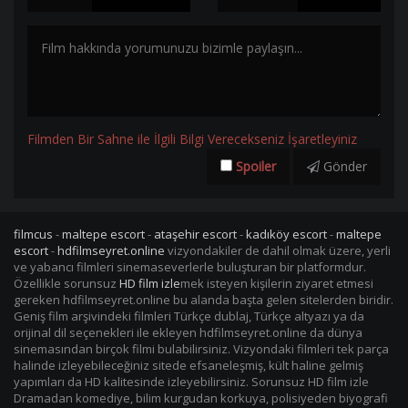
Filmden Bir Sahne ile İlgili Bilgi Verecekseniz İşaretleyiniz
Spoiler
Gönder
filmcus
-
maltepe escort
-
ataşehir escort
-
kadıköy escort
-
maltepe
escort
-
hdfilmseyret.online
vizyondakiler de dahil olmak üzere, yerli
ve yabancı filmleri sinemaseverlerle buluşturan bir platformdur.
Özellikle sorunsuz
HD film izle
mek isteyen kişilerin ziyaret etmesi
gereken hdfilmseyret.online bu alanda başta gelen sitelerden biridir.
Geniş film arşivindeki filmleri Türkçe dublaj, Türkçe altyazı ya da
orijinal dil seçenekleri ile ekleyen hdfilmseyret.online da dünya
sinemasından birçok filmi bulabilirsiniz. Vizyondaki filmleri tek parça
halinde izleyebileceğiniz sitede efsaneleşmiş, kült haline gelmiş
yapımları da HD kalitesinde izleyebilirsiniz. Sorunsuz HD film izle
Dramadan komediye, bilim kurgudan korkuya, polisiyeden biyografi