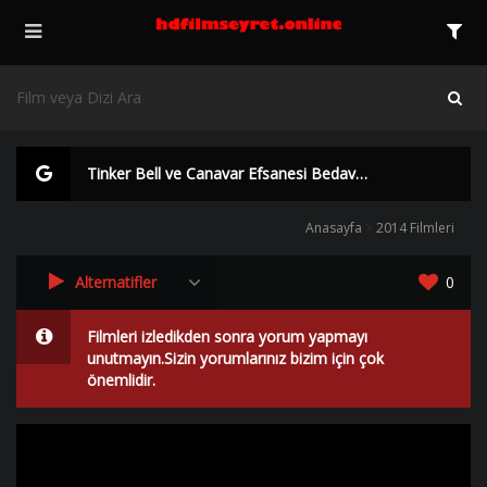
Tinker Bell ve Canavar Efsanesi Bedava izle | Yüksek Kalite |
Anasayfa
>
2014 Filmleri
Alternatifler
0
Filmleri izledikden sonra yorum yapmayı
unutmayın.Sizin yorumlarınız bizim için çok
önemlidir.