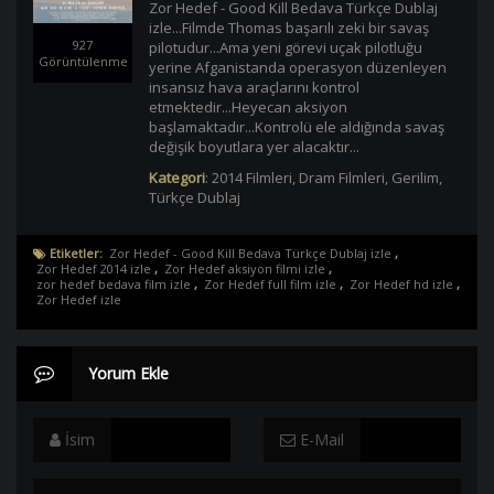
Zor Hedef - Good Kill Bedava Türkçe Dublaj
izle...Filmde Thomas başarılı zeki bir savaş
927
pilotudur...Ama yeni görevi uçak pilotluğu
Görüntülenme
yerine Afganistanda operasyon düzenleyen
insansız hava araçlarını kontrol
etmektedir...Heyecan aksiyon
başlamaktadır...Kontrolü ele aldığında savaş
değişik boyutlara yer alacaktır...
Kategori
:
2014 Filmleri
,
Dram Filmleri
,
Gerilim
,
Türkçe Dublaj
Etiketler:
Zor Hedef - Good Kill Bedava Türkçe Dublaj izle
,
Zor Hedef 2014 izle
,
Zor Hedef aksiyon filmi izle
,
zor hedef bedava film izle
,
Zor Hedef full film izle
,
Zor Hedef hd izle
,
Zor Hedef izle
Yorum Ekle
İsim
E-Mail