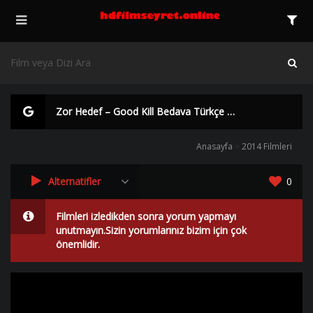
Zor Hedef – Good Kill Bedava Türkçe Dublaj izle | Yüksek Kalite |
Anasayfa
>
2014 Filmleri
Alternatifler
0
Filmleri izledikden sonra yorum yapmayı
unutmayın.Sizin yorumlarınız bizim için çok
önemlidir.