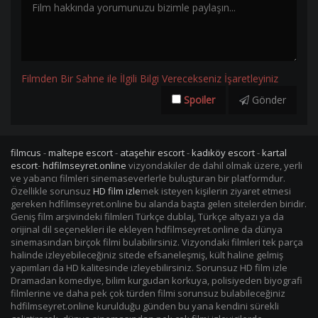
Filmden Bir Sahne ile İlgili Bilgi Verecekseniz İşaretleyiniz
Spoiler
Gönder
filmcus
-
maltepe escort
-
ataşehir escort
-
kadıköy escort
-
kartal
escort
-
hdfilmseyret.online
vizyondakiler de dahil olmak üzere, yerli
ve yabancı filmleri sinemaseverlerle buluşturan bir platformdur.
Özellikle sorunsuz
HD film izle
mek isteyen kişilerin ziyaret etmesi
gereken hdfilmseyret.online bu alanda başta gelen sitelerden biridir.
Geniş film arşivindeki filmleri Türkçe dublaj, Türkçe altyazı ya da
orijinal dil seçenekleri ile ekleyen hdfilmseyret.online da dünya
sinemasından birçok filmi bulabilirsiniz. Vizyondaki filmleri tek parça
halinde izleyebileceğiniz sitede efsaneleşmiş, kült haline gelmiş
yapımları da HD kalitesinde izleyebilirsiniz. Sorunsuz HD film izle
Dramadan komediye, bilim kurgudan korkuya, polisiyeden biyografi
filmlerine ve daha pek çok türden filmi sorunsuz bulabileceğiniz
hdfilmseyret.online kurulduğu günden bu yana kendini sürekli