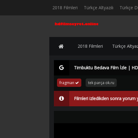
2018 Filmleri
Türkçe Altyazılı
Türkçe D
2018 Filmleri
Türkçe Altyazı
Timbuktu Bedava Film İzle | HD
fragman
tek parça ok.ru
Filmleri izledikden sonra yorum 