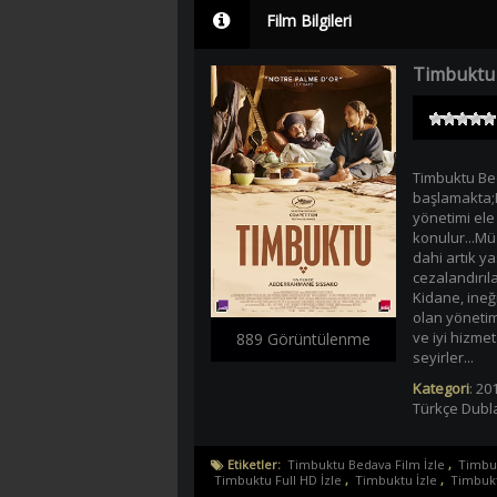
Film Bilgileri
Timbuktu 
Timbuktu Bed
başlamakta;M
yönetimi ele 
konulur...Mü
dahi artık ya
cezalandırıl
Kidane, ineği
olan yönetim
ve iyi hizmet
889 Görüntülenme
seyirler...
Kategori
:
201
Türkçe Dubl
Etiketler:
Timbuktu Bedava Film İzle
,
Timbuk
Timbuktu Full HD İzle
,
Timbuktu İzle
,
Timbukt