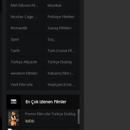
Mel Gibson Filmleri
Müzikal
Nicolas Cage Filmleri
Polisiye Filmleri
Romantik
Savaş Filmlerı
Spor
Suç
Tarih
Tom Cruise Filmleri izle
Türkçe Altyazılı
Türkçe Dublaj
western Filmler
Yabancı Film izle
Yerli Film izle
Yeşilçam Erotik +18
En Çok izlenen Filmler
Porno Film izle Türkçe Dublaj +18 |HD|
IMDb