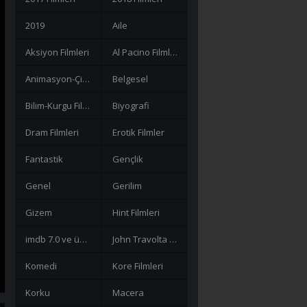
2019
Aile
Aksiyon Filmleri
Al Pacino Filmleri
Animasyon-Çizgi Filmler
Belgesel
Bilim-Kurgu Filmleri
Biyografi
Dram Filmleri
Erotik Filmler
Fantastik
Gençlik
Genel
Gerilim
Gizem
Hint Filmleri
imdb 7.0 ve üzeri filmler
John Travolta Filmleri
Komedi
Kore Filmleri
Korku
Macera