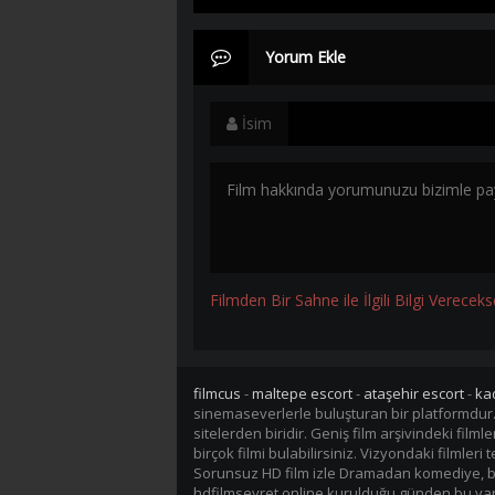
Yorum Ekle
İsim
Filmden Bir Sahne ile İlgili Bilgi Vereceks
filmcus
-
maltepe escort
-
ataşehir escort
-
ka
sinemaseverlerle buluşturan bir platformdur
sitelerden biridir. Geniş film arşivindeki fil
birçok filmi bulabilirsiniz. Vizyondaki filmler
Sorunsuz HD film izle Dramadan komediye, bil
hdfilmseyret.online kurulduğu günden bu yana 