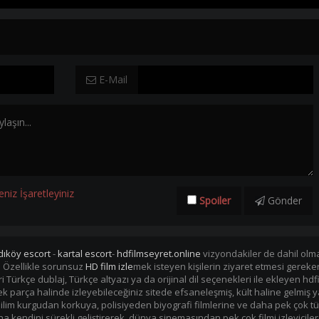
E-Mail
eniz İşaretleyiniz
Spoiler
Gönder
dıköy escort
-
kartal escort
-
hdfilmseyret.online
vizyondakiler de dahil olmak
. Özellikle sorunsuz
HD film izle
mek isteyen kişilerin ziyaret etmesi gerek
mleri Türkçe dublaj, Türkçe altyazı ya da orijinal dil seçenekleri ile ekleye
i tek parça halinde izleyebileceğiniz sitede efsaneleşmiş, kült haline gelmiş y
im kurgudan korkuya, polisiyeden biyografi filmlerine ve daha pek çok tü
kendini sürekli geliştirerek, dünya sinemasından pek çok filmi izleyiciler