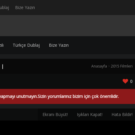
ublaj
Bize Yazın
lı
Türkçe Dublaj
Bize Yazın
 |
Anasayfa
>
2015 Filmleri
0
yapmayı unutmayın.Sizin yorumlarınız bizim için çok önemlidir.
Ekranı Büyüt!
Işıkları Kapat!
Hata Bildir!