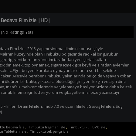
Bedava Film İzle |HD|
(No Ratings Yet)
ava Film İzle...2015 yapımı sinema filminin konusu şöyle
ali’nin kuzeyinde olan Timbuktu bölgesinde radikal bir gurubun
geçirip, yeni kurulan yönetim tarafından yeni şeriat kulları
zik dinlemek, top oynamak, sigara içmek gibi keyfi ve sıradan eylemler
saktır...Eğer bu yeni kuralara uymayanlar olursa sert bir şekilde
acaktır. Ailesiyle beraber Timbuktu yakınlarında bir çölde yaşayan çoban
ni öldüren bir balıkçıyı kazara öldürdüğü için, yeni kızgın ve aşırı dinci
in, insafsız mahkemelerinde yargılanmaya başlıyor.Sizlere daha kaliteli
 sunabilmemiz için lütfen yorum ve şikayetlerinizi bize yazınız...iyi
5 Filmleri
,
Dram Filmleri
,
imdb 7.0 ve üzeri filmler
,
Savaş Filmlerı
,
Suç
,
aj
tu Bedava İzle
,
Timbuktu fragman izle
,
Timbuktu Full DVX İzle
,
u Tabletten İzle
,
Timbuktu tek parça izle