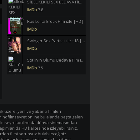
SİBEL KEKİLİ SEX BEDAVA FİLMLERİ İZLE |HD|
IMDb
7.8
Rus Lolita Erotik Film izle |HD|
IMDb
Swinger Sex Partisi izle +18 |HD|
IMDb
Stalin’in Ölümü Bedava Film izle |HD|
IMDb
7.5
Büklüm Büklüm Meltem Işık Yeşilçam Erotik izle +18 |HD|
IMDb
6.2
40 JAHRE LASTERHAFTE EHEFRAU GERMAN BEDAVA EROTİK FİLM İZLE |Yüksek Kalite|
IMDb
-/10
 üzere, yerli ve yabancı filmleri
en hdfilmseyret.online bu alanda başta gelen
Lavinia Vlasak Tecavüz +18 Film izle |HD|
n hdfilmseyret.online da dünya sinemasından
IMDb
apımları da HD kalitesinde izleyebilirsiniz.
rden filmi sorunsuz bulabileceğiniz
Tarzan-X Shame of Jane 1995 +18 Film izle |HD|
de buluşturmayı amaçlayan bir sitedir.