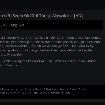
esi 3 : Seçim Yılı 2016 Türkçe Altyazılı izle |HD|
(No Ratings Yet)
 3 : Seçim Yılı 2016 Türkçe Altyazılı izle , 2016 – Fransa, ABD yapımı imdb
an filmin yönetmenliğini James DeMonaco’nın yapmış olduğu başrollerini
llo, Elizabeth Mitchell, Mykelti Williamson, Joseph Julian Soria, Betty
ynadığı aksiyon, bilimkurgu, fantastik ve macera türü filmi keyifle
eriz. İyi seyirler..
6 Filmleri
,
Aksiyon Filmleri
,
Bilim-Kurgu Filmleri
,
Gerilim
,
Korku
,
Türkçe
ncı Film izle
rkçe Altyazılı izle
,
Arınma Gecesi 3 filmi izle
,
Arınma Gecesi 3 izle
,
si 3 online film izle
,
Arınma Gecesi 3 yabancı film izle