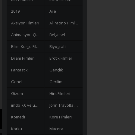
2019
Aile
Aksiyon Filmleri
Al Pacino Filmleri
Animasyon-Çizgi Filmler
Belgesel
Bilim-Kurgu Filmleri
Biyografi
Dram Filmleri
Erotik Filmler
Fantastik
Gençlik
Genel
Gerilim
Gizem
Hint Filmleri
imdb 7.0 ve üzeri filmler
John Travolta Filmleri
Komedi
Kore Filmleri
Korku
Macera