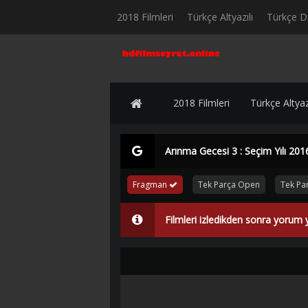
2018 Filmleri
Türkçe Altyazılı
Türkçe D
2018 Filmleri
Türkçe Altyazı
Arınma Gecesi 3 : Seçim Yılı 2016
Fragman
Tek Parça Open
Tek Par
Filmleri izledikden sonra yorum 