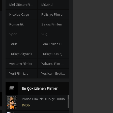
Mel Gibson Filmleri
Müzikal
Nicolas Cage Filmleri
Polisiye Filmleri
Romantik
Savaş Filmlerı
Spor
Suç
Tarih
Tom Cruise Filmleri izle
Türkçe Altyazılı
Türkçe Dublaj
western Filmler
Yabancı Film izle
Yerli Film izle
Yeşilçam Erotik +18
En Çok izlenen Filmler
Porno Film izle Türkçe Dublaj +18 |HD|
IMDb