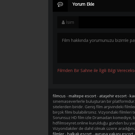
Yorum Ekle
İsim
Filmden Bir Sahne ile İlgili Bilgi Vereceks
filmcus
-
maltepe escort
-
ataşehir escort
-
ka
sinemaseverlerle buluşturan bir platformdur
sitelerden biridir. Geniş film arşivindeki fil
birçok filmi bulabilirsiniz. Vizyondaki filmler
Sorunsuz HD film izle Dramadan komediye, bil
hdfilmseyret.online kurulduğu günden bu yana 
Vizyondakiler de dahil olmak üzere aradığınız 
filmler
-
halkalı escort
-
avrupa yakası escort