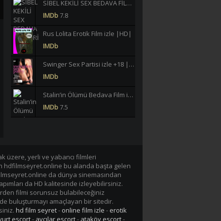
SİBEL KEKİLİ SEX BEDAVA FİLMLERİ İZLE |HD|
IMDb
7.8
Rus Lolita Erotik Film izle |HD|
IMDb
Swinger Sex Partisi izle +18 |HD|
IMDb
Stalin’in Ölümü Bedava Film izle |HD|
IMDb
7.5
Büklüm Büklüm Meltem Işık Yeşilçam Erotik izle +18 |HD|
IMDb
6.2
40 JAHRE LASTERHAFTE EHEFRAU GERMAN BEDAVA EROTİK FİLM İZLE |Yüksek Kalite|
 üzere, yerli ve yabancı filmleri
en hdfilmseyret.online bu alanda başta gelen
IMDb
-/10
n hdfilmseyret.online da dünya sinemasından
apımları da HD kalitesinde izleyebilirsiniz.
Lavinia Vlasak Tecavüz +18 Film izle |HD|
rden filmi sorunsuz bulabileceğiniz
IMDb
de buluşturmayı amaçlayan bir sitedir.
siniz.
hd film seyret
-
online film izle
-
erotik
Tarzan-X Shame of Jane 1995 +18 Film izle |HD|
urt escort
-
avcılar escort
-
ataköy escort
-