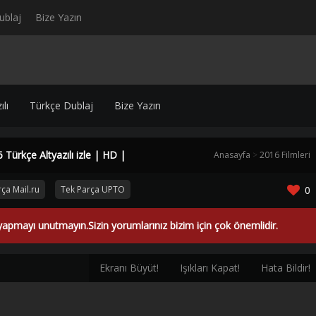
ublaj
Bize Yazın
lı
Türkçe Dublaj
Bize Yazın
 Türkçe Altyazılı izle | HD |
Anasayfa
>
2016 Filmleri
ça Mail.ru
Tek Parça UPTO
0
yapmayı unutmayın.Sizin yorumlarınız bizim için çok önemlidir.
Ekranı Büyüt!
Işıkları Kapat!
Hata Bildir!