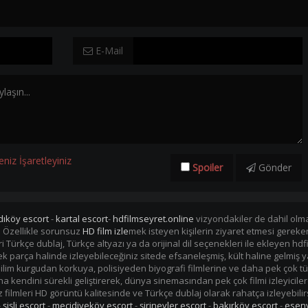
E-Mail
eniz İşaretleyiniz
Spoiler
Gönder
dıköy escort
-
kartal escort
-
hdfilmseyret.online
vizyondakiler de dahil olmak
. Özellikle sorunsuz
HD film izle
mek isteyen kişilerin ziyaret etmesi gerek
mleri Türkçe dublaj, Türkçe altyazı ya da orijinal dil seçenekleri ile ekleye
i tek parça halinde izleyebileceğiniz sitede efsaneleşmiş, kült haline gelmiş y
im kurgudan korkuya, polisiyeden biyografi filmlerine ve daha pek çok tü
kendini sürekli geliştirerek, dünya sinemasından pek çok filmi izleyiciler
filmleri HD görüntü kalitesinde ve Türkçe dublaj olarak rahatça izleyebilir
-
şişli escort
-
mecidiyeköy escort
-
şirinevler escort
-
bakırköy escort
-
eseny