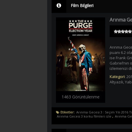
Film Bilgileri
Arınma Gec
Arınma Gecesi
puanı 6.2 ol
ise Frank Gri
Gabriel’nın o
izlemenizi dil
Kategori
:
201
Altyazılı
,
Yaba
1463 Görüntülenme
Etiketler:
Arınma Gecesi 3 : Seçim Yılı 2016 Tü
Arınma Gecesi 3 korku filmleri izle
,
Arınma Gece