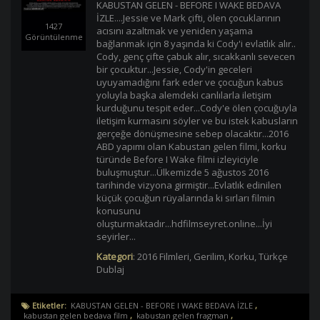
KABUSTAN GELEN - BEFORE I WAKE BEDAVA
İZLE....Jessie ve Mark çifti, ölen çocuklarının
1427
acısını azaltmak ve yeniden yaşama
Görüntülenme
bağlanmak için 8 yaşında ki Cody'i evlatlık alır..
Cody, genç çifte çabuk alır, sıcakkanlı sevecen
bir çocuktur...Jessie, Cody'in geceleri
uyuyamadığını fark eder ve çocuğun kabus
yoluyla başka alemdeki canlılarla iletişim
kurduğunu tespit eder...Cody'e ölen çocuğuyla
iletişim kurmasını söyler ve bu istek kabusların
gerçeğe dönüşmesine sebep olacaktır...2016
ABD yapımı olan Kabustan gelen filmi, korku
türünde Before I Wake filmi izleyiciyle
buluşmuştur...Ülkemizde 5 ağustos 2016
tarihinde vizyona girmiştir...Evlatlık edinilen
küçük çocuğun rüyalarında ki sırları filmin
konusunu
oluşturmaktadır...hdfilmseyret.online...İyi
seyirler...
Kategori
:
2016 Filmleri
,
Gerilim
,
Korku
,
Türkçe
Dublaj
Etiketler:
KABUSTAN GELEN - BEFORE I WAKE BEDAVA İZLE
,
kabustan gelen bedava film
,
kabustan gelen fragman
,