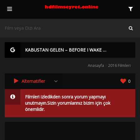
KABUSTAN GELEN – BEFORE I WAKE BEDAVA İZLE | Yüksek Kalite |
Anasayfa
>
2016 Filmleri
Alternatifler
0
Filmleri izledikden sonra yorum yapmayı
unutmayın.Sizin yorumlarınız bizim için çok
önemlidir.