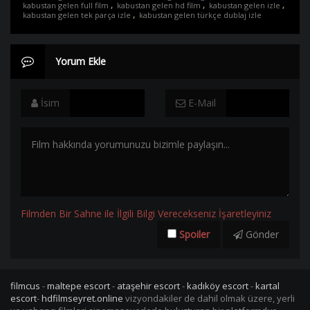
kabustan gelen full film
,
kabustan gelen hd film
,
kabustan gelen izle
,
kabustan gelen tek parça izle
,
kabustan gelen türkçe dublaj izle
Yorum Ekle
İsim
E-Mail
Filmden Bir Sahne ile İlgili Bilgi Verecekseniz İşaretleyiniz
Spoiler
Gönder
filmcus
-
maltepe escort
-
ataşehir escort
-
kadıköy escort
-
kartal
escort
-
hdfilmseyret.online
vizyondakiler de dahil olmak üzere, yerli