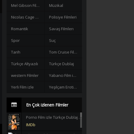
Mel Gibson Filmleri
Müzikal
Nicolas Cage Filmleri
Polisiye Filmleri
Romantik
Savaş Filmlerı
Spor
Suç
Tarih
Tom Cruise Filmleri izle
Türkçe Altyazılı
Türkçe Dublaj
western Filmler
Yabancı Film izle
Yerli Film izle
Yeşilçam Erotik +18
En Çok izlenen Filmler
Porno Film izle Türkçe Dublaj +18 |HD|
IMDb