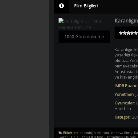
Film Bilgileri
Karanlığın
1060 Görüntülenme
Karanlığın El
yaşadığı iliş
olmaz... Yeni
bitmeyecekti
Anastasia da
ve kıskançlık
IMDB Puanı
:
Yönetmen
:
J
Oyuncular
:
D
Hoechlin
Kategori
:
201
Etiketler:
karanlığın elli tonu bedava film
,
Ka
karanlığın elli tonu full film
,
karanlığın elli tonu