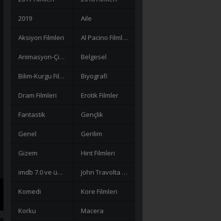
2019
Aile
Aksiyon Filmleri
Al Pacino Filmleri
Animasyon-Çizgi Filmler
Belgesel
Bilim-Kurgu Filmleri
Biyografi
Dram Filmleri
Erotik Filmler
Fantastik
Gençlik
Genel
Gerilim
Gizem
Hint Filmleri
imdb 7.0 ve üzeri filmler
John Travolta Filmleri
Komedi
Kore Filmleri
Korku
Macera