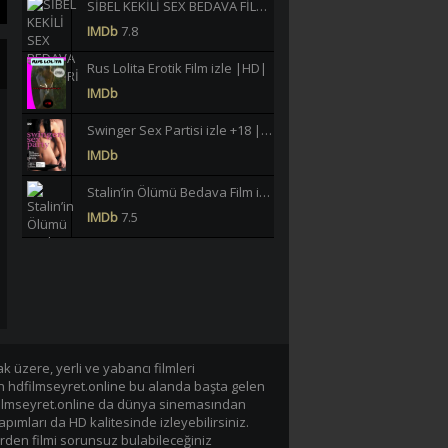
SİBEL KEKİLİ SEX BEDAVA FİLMLERİ İZLE |HD|
IMDb
7.8
Rus Lolita Erotik Film izle |HD|
IMDb
Swinger Sex Partisi izle +18 |HD|
IMDb
Stalin’in Ölümü Bedava Film izle |HD|
IMDb
7.5
Büklüm Büklüm Meltem Işık Yeşilçam Erotik izle +18 |HD|
IMDb
6.2
40 JAHRE LASTERHAFTE EHEFRAU GERMAN BEDAVA EROTİK FİLM İZLE |Yüksek Kalite|
IMDb
-/10
 üzere, yerli ve yabancı filmleri
Lavinia Vlasak Tecavüz +18 Film izle |HD|
en hdfilmseyret.online bu alanda başta gelen
IMDb
n hdfilmseyret.online da dünya sinemasından
apımları da HD kalitesinde izleyebilirsiniz.
rden filmi sorunsuz bulabileceğiniz
Tarzan-X Shame of Jane 1995 +18 Film izle |HD|