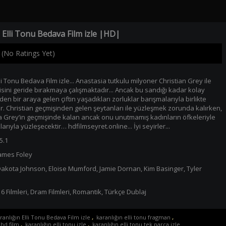
 Elli Tonu Bedava Film izle |HD|
(No Ratings Yet)
li Tonu Bedava Film izle... Anastasia tutkulu milyoner Christian Grey ile
kisini geride bırakmaya çalışmaktadır... Ancak bu sandığı kadar kolay
den bir araya gelen çiftin yaşadıkları zorluklar barışmalarıyla birlikte
r. Christian geçmişinden gelen şeytanları ile yüzleşmek zorunda kalırken,
 Grey’in geçmişinde kalan ancak onu unutmamış kadınların öfkeleriyle
larıyla yüzleşecektir… hdfilmseyret.online... İyi seyirler...
5.1
ames Foley
akota Johnson
,
Eloise Mumford
,
Jamie Dornan
,
Kim Basinger
,
Tyler
6 Filmleri
,
Dram Filmleri
,
Romantik
,
Türkçe Dublaj
ranlığın Elli Tonu Bedava Film izle
,
karanlığın elli tonu fragman
,
 hd film
,
karanlığın elli tonu izle
,
karanlığın elli tonu tek parça izle