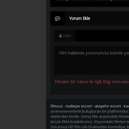
Yorum Ekle
İsim
Filmden Bir Sahne ile İlgili Bilgi Vereceks
filmcus
-
maltepe escort
-
ataşehir escort
-
ka
sinemaseverlerle buluşturan bir platformdur
sitelerden biridir. Geniş film arşivindeki fil
birçok filmi bulabilirsiniz. Vizyondaki filmler
Sorunsuz HD film izle Dramadan komediye, bil