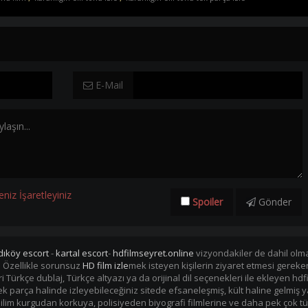
E-Mail
eniz İşaretleyiniz
Spoiler
Gönder
dıköy escort
-
kartal escort
-
hdfilmseyret.online
vizyondakiler de dahil olmak
. Özellikle sorunsuz
HD film izle
mek isteyen kişilerin ziyaret etmesi gerek
mleri Türkçe dublaj, Türkçe altyazı ya da orijinal dil seçenekleri ile ekleye
i tek parça halinde izleyebileceğiniz sitede efsaneleşmiş, kült haline gelmiş y
im kurgudan korkuya, polisiyeden biyografi filmlerine ve daha pek çok tü