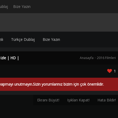
ublaj
Bize Yazın
lı
Türkçe Dublaj
Bize Yazın
 izle | HD |
Anasayfa
>
2016 Filmleri
1
yapmayı unutmayın.Sizin yorumlarınız bizim için çok önemlidir.
Ekranı Büyüt!
Işıkları Kapat!
Hata Bildir!