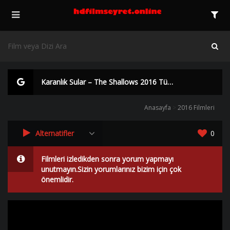
Karanlık Sular – The Shallows 2016 Türkçe Dublaj izle | HD |
Anasayfa
>
2016 Filmleri
Alternatifler
0
Filmleri izledikden sonra yorum yapmayı
unutmayın.Sizin yorumlarınız bizim için çok
önemlidir.