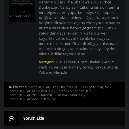
Karanlık Sular - The Shallows 2016 Türkçe
Dublaj izle , Nancy sörf tutkunu birisidir, tenha
1362
bir bölgede sörf yaparken büyük bir köpek
Görüntülenme
balığı tarafından saldırıya uğrar, Nancy köpek
balığının ilk saldırısını şans eseri yara almadan
atlatsa da tehlike henüz geçmemiştir. Çünkü
saldırıdan kaçarak canını kurtardığı yer
kayalıktır ve bu kayalık sahile bir kaç yüz
metre uzaklıktadır. Güvenli bölgeye ulaşması
için acilen bir çıkış yolu bulmalıdır..İyi seyirler
dileriz..hdfilmseyret.online
Kategori
:
2016 Filmleri
,
Dram Filmleri
,
Gerilim
,
imdb 7.0 ve üzeri filmler
,
Korku
,
Türkçe Dublaj
,
Yabancı Film izle
Etiketler:
Karanlık Sular - The Shallows 2016 Türkçe Dublaj izle
,
Karanlık Sular 1080p film izle
,
Karanlık Sular filmi izle
,
Karanlık Sular izle
,
Karanlık Sular koru filmi izle
,
Karanlık Sular yabancı film izle
Yorum Ekle