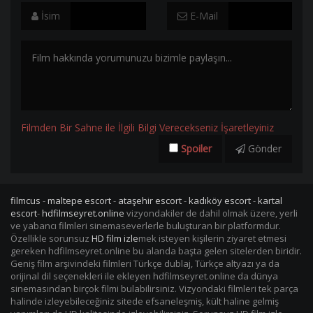
İsim
E-Mail
Filmden Bir Sahne ile İlgili Bilgi Verecekseniz İşaretleyiniz
Spoiler
Gönder
filmcus
-
maltepe escort
-
ataşehir escort
-
kadıköy escort
-
kartal
escort
-
hdfilmseyret.online
vizyondakiler de dahil olmak üzere, yerli
ve yabancı filmleri sinemaseverlerle buluşturan bir platformdur.
Özellikle sorunsuz
HD film izle
mek isteyen kişilerin ziyaret etmesi
gereken hdfilmseyret.online bu alanda başta gelen sitelerden biridir.
Geniş film arşivindeki filmleri Türkçe dublaj, Türkçe altyazı ya da
orijinal dil seçenekleri ile ekleyen hdfilmseyret.online da dünya
sinemasından birçok filmi bulabilirsiniz. Vizyondaki filmleri tek parça
halinde izleyebileceğiniz sitede efsaneleşmiş, kült haline gelmiş