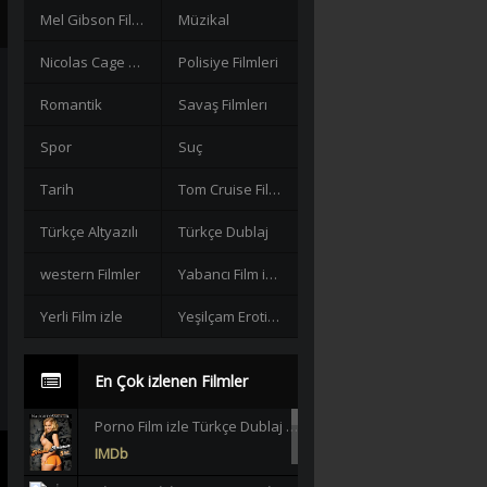
Mel Gibson Filmleri
Müzikal
Nicolas Cage Filmleri
Polisiye Filmleri
Romantik
Savaş Filmlerı
Spor
Suç
Tarih
Tom Cruise Filmleri izle
Türkçe Altyazılı
Türkçe Dublaj
western Filmler
Yabancı Film izle
Yerli Film izle
Yeşilçam Erotik +18
En Çok izlenen Filmler
Porno Film izle Türkçe Dublaj +18 |HD|
IMDb