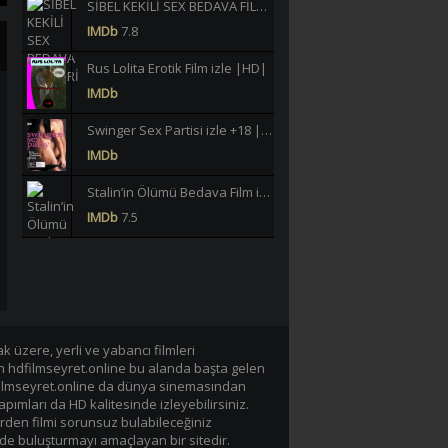
SİBEL KEKİLİ SEX BEDAVA FİLMLERİ İZLE |HD|
IMDb
7.8
Rus Lolita Erotik Film izle |HD|
IMDb
Swinger Sex Partisi izle +18 |HD|
IMDb
Stalin’in Ölümü Bedava Film izle |HD|
IMDb
7.5
Büklüm Büklüm Meltem Işık Yeşilçam Erotik izle +18 |HD|
IMDb
6.2
40 JAHRE LASTERHAFTE EHEFRAU GERMAN BEDAVA EROTİK FİLM İZLE |Yüksek Kalite|
IMDb
-/10
 üzere, yerli ve yabancı filmleri
en hdfilmseyret.online bu alanda başta gelen
Lavinia Vlasak Tecavüz +18 Film izle |HD|
n hdfilmseyret.online da dünya sinemasından
IMDb
apımları da HD kalitesinde izleyebilirsiniz.
rden filmi sorunsuz bulabileceğiniz
de buluşturmayı amaçlayan bir sitedir.
Tarzan-X Shame of Jane 1995 +18 Film izle |HD|