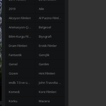
2019
Aile
Aksiyon Filmleri
Al Pacino Filmleri
Animasyon-Çizgi Filmler
Belgesel
Bilim-Kurgu Filmleri
Biyografi
Dram Filmleri
Erotik Filmler
Fantastik
Gençlik
Genel
Gerilim
Gizem
Hint Filmleri
imdb 7.0 ve üzeri filmler
John Travolta Filmleri
Komedi
Kore Filmleri
Korku
Macera