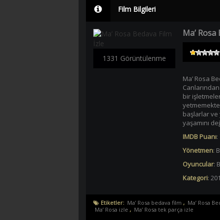
Film Bilgileri
Ma’ Rosa 
1331 Görüntülenme
Ma’ Rosa Beda
Canlarından ç
bir işletmele
yetmemektedi
başlarlar ve 
yaşamını değiş
IMDB Puanı
:
Yönetmen
:
B
Oyuncular
:
B
Kategori
:
201
Etiketler:
Ma’ Rosa bedava film
,
Ma’ Rosa Bed
Ma’ Rosa izle
,
Ma’ Rosa tek parça izle