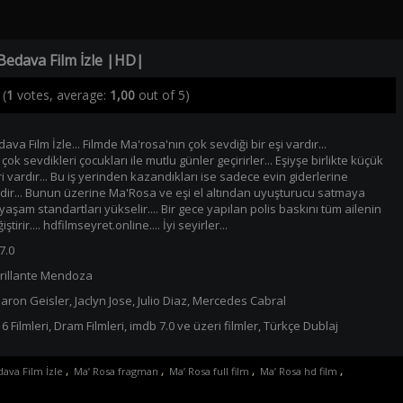
Bedava Film İzle |HD|
(
1
votes, average:
1,00
out of 5)
va Film İzle... Filmde Ma'rosa'nın çok sevdiği bir eşi vardır...
ok sevdikleri çocukları ile mutlu günler geçirirler... Eşiyşe birlikte küçük
ri vardır... Bu iş yerinden kazandıkları ise sadece evin giderlerine
r... Bunun üzerine Ma'Rosa ve eşi el altından uyuşturucu satmaya
yaşam standartları yükselir.... Bir gece yapılan polis baskını tüm ailenin
tirir.... hdfilmseyret.online.... İyi seyirler...
7.0
rillante Mendoza
aron Geisler
,
Jaclyn Jose
,
Julio Diaz
,
Mercedes Cabral
6 Filmleri
,
Dram Filmleri
,
imdb 7.0 ve üzeri filmler
,
Türkçe Dublaj
ava Film İzle
,
Ma’ Rosa fragman
,
Ma’ Rosa full film
,
Ma’ Rosa hd film
,