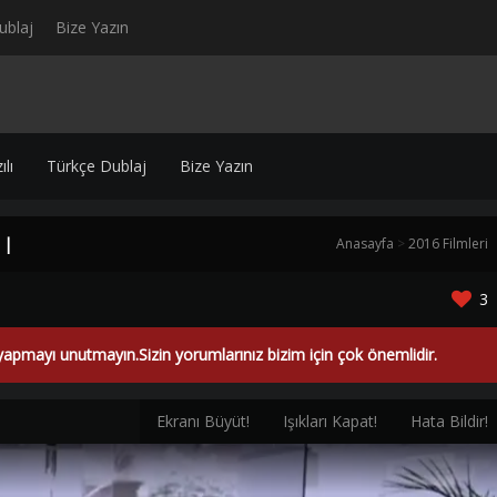
ublaj
Bize Yazın
lı
Türkçe Dublaj
Bize Yazın
 |
Anasayfa
>
2016 Filmleri
3
yapmayı unutmayın.Sizin yorumlarınız bizim için çok önemlidir.
Ekranı Büyüt!
Işıkları Kapat!
Hata Bildir!