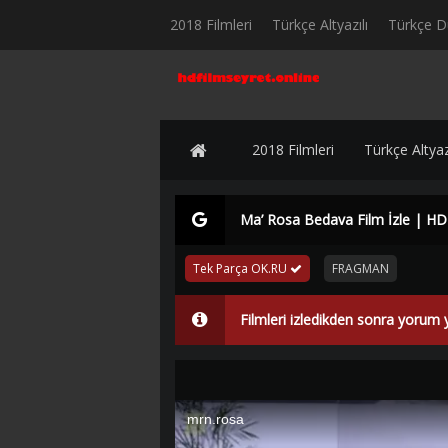
2018 Filmleri
Türkçe Altyazılı
Türkçe D
2018 Filmleri
Türkçe Altyazı
Ma’ Rosa Bedava Film İzle | HD
Tek Parça OK.RU
FRAGMAN
Filmleri izledikden sonra yorum 