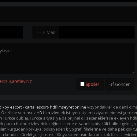
E-Mail
eniz İşaretleyiniz
Spoiler
Gönder
dıköy escort
-
kartal escort
-
hdfilmseyret.online
vizyondakiler de dahil olmak
. Özellikle sorunsuz
HD film izle
mek isteyen kişilerin ziyaret etmesi gerek
mleri Türkçe dublaj, Türkçe altyazı ya da orijinal dil seçenekleri ile ekleye
i tek parça halinde izleyebileceğiniz sitede efsaneleşmiş, kült haline gelmiş y
im kurgudan korkuya, polisiyeden biyografi filmlerine ve daha pek çok tü
kendini sürekli geliştirerek, dünya sinemasından pek çok filmi izleyiciler