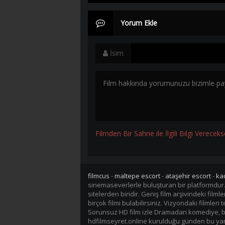
Yorum Ekle
İsim
Filmden Bir Sahne ile İlgili Bilgi Vereceks
filmcus
-
maltepe escort
-
ataşehir escort
-
ka
sinemaseverlerle buluşturan bir platformdur
sitelerden biridir. Geniş film arşivindeki fil
birçok filmi bulabilirsiniz. Vizyondaki filmler
Sorunsuz HD film izle Dramadan komediye, bil
hdfilmseyret.online kurulduğu günden bu yana 