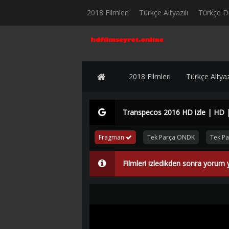
2018 Filmleri
Türkçe Altyazılı
Türkçe D
2018 Filmleri
Türkçe Altyazı
Transpecos 2016 HD izle | HD 
Fragman
Tek Parça ONDK
Tek P
Filmleri izledikden sonra yorum 