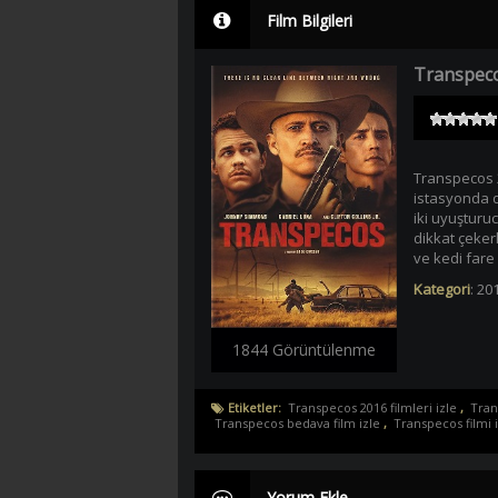
Film Bilgileri
Transpeco
Transpecos 20
istasyonda d
iki uyuşturu
dikkat çeker
ve kedi fare 
Kategori
:
201
1844 Görüntülenme
Etiketler:
Transpecos 2016 filmleri izle
,
Tran
Transpecos bedava film izle
,
Transpecos filmi i
Yorum Ekle