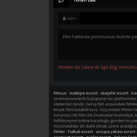
İsim
Filmden Bir Sahne ile İlgili Bilgi Vereceks
filmcus
-
maltepe escort
-
ataşehir escort
-
ka
sinemaseverlerle buluşturan bir platformdur
sitelerden biridir. Geniş film arşivindeki fil
birçok filmi bulabilirsiniz. Vizyondaki filmler
Sorunsuz HD film izle Dramadan komediye, bil
hdfilmseyret.online kurulduğu günden bu yana 
Vizyondakiler de dahil olmak üzere aradığınız 
filmler
-
halkalı escort
-
avrupa yakası escort
esenyurt escort
-
avcılar escort
-
Ankara Esco