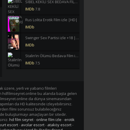
SİBEL KEKİLİ SEX BEDAVA FİLMLERİ İZLE |HD|
IMDb
7.8
Rus Lolita Erotik Film izle |HD|
IMDb
Swinger Sex Partisi izle +18 |HD|
IMDb
Stalin’in Ölümü Bedava Film izle |HD|
IMDb
7.5
Büklüm Büklüm Meltem Işık Yeşilçam Erotik izle +18 |HD|
IMDb
6.2
 üzere, yerli ve yabancı filmleri
40 JAHRE LASTERHAFTE EHEFRAU GERMAN BEDAVA EROTİK FİLM İZLE |Yüksek Kalite|
en hdfilmseyret.online bu alanda başta gelen
n hdfilmseyret.online da dünya sinemasından
IMDb
-/10
apımları da HD kalitesinde izleyebilirsiniz.
rden filmi sorunsuz bulabileceğiniz
Lavinia Vlasak Tecavüz +18 Film izle |HD|
de buluşturmayı amaçlayan bir sitedir.
IMDb
siniz.
hd film seyret
-
online film izle
-
erotik
urt escort
-
avcılar escort
-
ataköy escort
-
Tarzan-X Shame of Jane 1995 +18 Film izle |HD|
Fucking Pussy Hard By Big Boyfriend
-