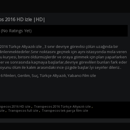
s 2016 HD izle |HD|
(No Ratings Yet)
16 Türkçe Altyazılı izle , 3 sınır devriye görevlisi çölün uzağında bir
inlenmektedirler.Sınır noktasını geçmek için aynı istasyonda mola veren
cu kuryesi, birisini öldürmüşlerdir ve oraya gömmek için plan yaparlarken
ler ve sonrasında kaçmaya başlarlar,devriye görevlileri bunları fark eder
oyunu ölüm ile kalım arasındaki ince çizgide başlar.İyi seyirler dileriz..
6 Filmleri
,
Gerilim
,
Suç
,
Türkçe Altyazılı
,
Yabancı Film izle
specos 2016 HD izle
,
Transpecos 2016 Türkçe Altyazılı izle
,
zle
,
Transpecos full izle
,
Transpecos tek parça film izle