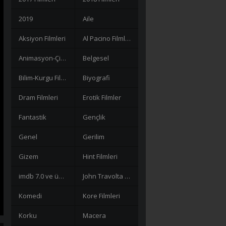
2019
Aile
Aksiyon Filmleri
Al Pacino Filmleri
Animasyon-Çizgi Filmler
Belgesel
Bilim-Kurgu Filmleri
Biyografi
Dram Filmleri
Erotik Filmler
Fantastik
Gençlik
Genel
Gerilim
Gizem
Hint Filmleri
imdb 7.0 ve üzeri filmler
John Travolta Filmleri
Komedi
Kore Filmleri
Korku
Macera