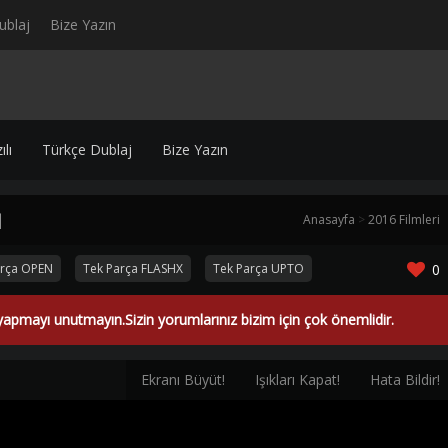
ublaj
Bize Yazın
lı
Türkçe Dublaj
Bize Yazın
|
Anasayfa
>
2016 Filmleri
arça OPEN
Tek Parça FLASHX
Tek Parça UPTO
0
yapmayı unutmayın.Sizin yorumlarınız bizim için çok önemlidir.
Ekranı Büyüt!
Işıkları Kapat!
Hata Bildir!