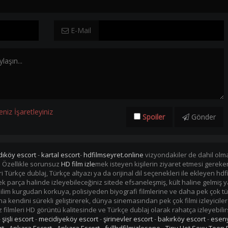
E-Mail
eniz İşaretleyiniz
Spoiler
Gönder
dıköy escort
-
kartal escort
-
hdfilmseyret.online
vizyondakiler de dahil olmak
. Özellikle sorunsuz
HD film izle
mek isteyen kişilerin ziyaret etmesi gerek
mleri Türkçe dublaj, Türkçe altyazı ya da orijinal dil seçenekleri ile ekleye
i tek parça halinde izleyebileceğiniz sitede efsaneleşmiş, kült haline gelmiş y
im kurgudan korkuya, polisiyeden biyografi filmlerine ve daha pek çok tü
kendini sürekli geliştirerek, dünya sinemasından pek çok filmi izleyiciler
filmleri HD görüntü kalitesinde ve Türkçe dublaj olarak rahatça izleyebilir
-
şişli escort
-
mecidiyeköy escort
-
şirinevler escort
-
bakırköy escort
-
eseny
rt
-
Ankara Escort
-
Ankara Escort
-
fullhdfilmizlesene
-
Tiny Hot Sexy Teen 