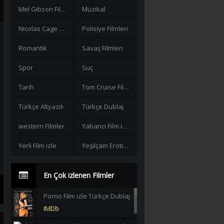
Mel Gibson Filmleri
Müzikal
Nicolas Cage Filmleri
Polisiye Filmleri
Romantik
Savaş Filmlerı
Spor
Suç
Tarih
Tom Cruise Filmleri izle
Türkçe Altyazılı
Türkçe Dublaj
western Filmler
Yabancı Film izle
Yerli Film izle
Yeşilçam Erotik +18
En Çok izlenen Filmler
Porno Film izle Türkçe Dublaj +18 |HD|
IMDb