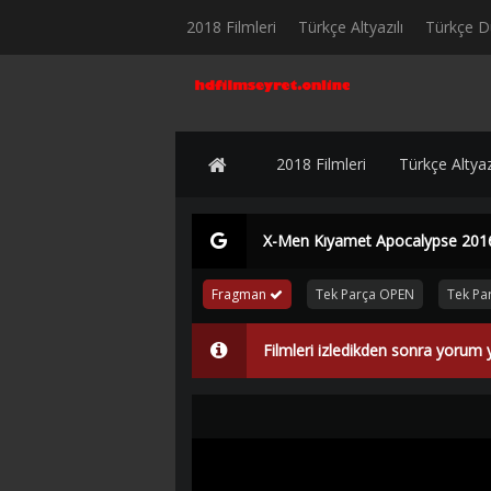
2018 Filmleri
Türkçe Altyazılı
Türkçe D
2018 Filmleri
Türkçe Altyazı
X-Men Kıyamet Apocalypse 2016 
Fragman
Tek Parça OPEN
Tek Pa
Filmleri izledikden sonra yorum 