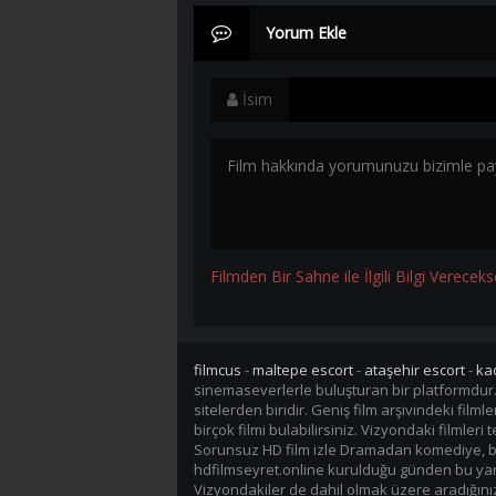
Yorum Ekle
İsim
Filmden Bir Sahne ile İlgili Bilgi Vereceks
filmcus
-
maltepe escort
-
ataşehir escort
-
ka
sinemaseverlerle buluşturan bir platformdur
sitelerden biridir. Geniş film arşivindeki fil
birçok filmi bulabilirsiniz. Vizyondaki filmler
Sorunsuz HD film izle Dramadan komediye, bil
hdfilmseyret.online kurulduğu günden bu yana 
Vizyondakiler de dahil olmak üzere aradığınız 