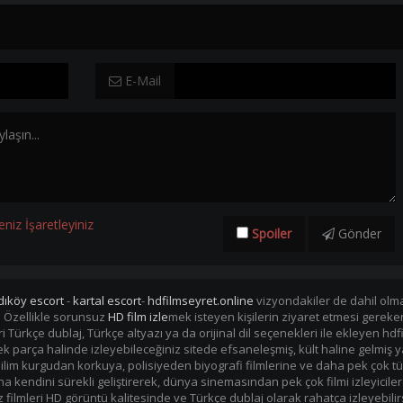
E-Mail
eniz İşaretleyiniz
Spoiler
Gönder
dıköy escort
-
kartal escort
-
hdfilmseyret.online
vizyondakiler de dahil olmak
. Özellikle sorunsuz
HD film izle
mek isteyen kişilerin ziyaret etmesi gerek
mleri Türkçe dublaj, Türkçe altyazı ya da orijinal dil seçenekleri ile ekleye
i tek parça halinde izleyebileceğiniz sitede efsaneleşmiş, kült haline gelmiş y
im kurgudan korkuya, polisiyeden biyografi filmlerine ve daha pek çok tü
kendini sürekli geliştirerek, dünya sinemasından pek çok filmi izleyiciler
filmleri HD görüntü kalitesinde ve Türkçe dublaj olarak rahatça izleyebilir