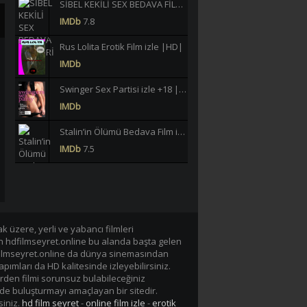
SİBEL KEKİLİ SEX BEDAVA FİLMLERİ İZLE |HD|
IMDb
7.8
Rus Lolita Erotik Film izle |HD|
IMDb
Swinger Sex Partisi izle +18 |HD|
IMDb
Stalin’in Ölümü Bedava Film izle |HD|
IMDb
7.5
Büklüm Büklüm Meltem Işık Yeşilçam Erotik izle +18 |HD|
IMDb
6.2
40 JAHRE LASTERHAFTE EHEFRAU GERMAN BEDAVA EROTİK FİLM İZLE |Yüksek Kalite|
 üzere, yerli ve yabancı filmleri
IMDb
-/10
en hdfilmseyret.online bu alanda başta gelen
n hdfilmseyret.online da dünya sinemasından
Lavinia Vlasak Tecavüz +18 Film izle |HD|
apımları da HD kalitesinde izleyebilirsiniz.
IMDb
rden filmi sorunsuz bulabileceğiniz
de buluşturmayı amaçlayan bir sitedir.
Tarzan-X Shame of Jane 1995 +18 Film izle |HD|
siniz.
hd film seyret
-
online film izle
-
erotik