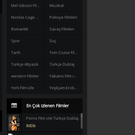
Mel Gibson Filmleri
Müzikal
Nicolas Cage Filmleri
Polisiye Filmleri
Romantik
Savaş Filmlerı
Spor
Suç
Tarih
Tom Cruise Filmleri izle
Türkçe Altyazılı
Türkçe Dublaj
western Filmler
Yabancı Film izle
Yerli Film izle
Yeşilçam Erotik +18
En Çok izlenen Filmler
Porno Film izle Türkçe Dublaj +18 |HD|
IMDb