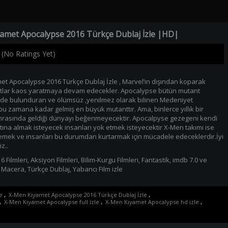
amet Apocalypse 2016 Türkçe Dublaj İzle |HD|
(No Ratings Yet)
t Apocalypse 2016 Türkçe Dublaj İzle , Marvel’ın dışından koparak
tlar kaos yaratmaya devam edecekler. Apocalypse bütün mutant
inde bulunduran ve ölümsüz ,yenilmez olarak bilinen Medeniyet
u zamana kadar gelmiş en büyük mutanttır. Ama, binlerce yıllık bir
rasında geldiği dünyayı beğenmeyecektir. Apocalpyse gezegeni kendi
ltına almak isteyecek insanları yok etmek isteyecektir X-Men takımı ise
mek ve insanları bu durumdan kurtarmak için mücadele edeceklerdir.İyi
iz..
6 Filmleri
,
Aksiyon Filmleri
,
Bilim-Kurgu Filmleri
,
Fantastik
,
imdb 7.0 ve
,
Macera
,
Türkçe Dublaj
,
Yabancı Film izle
e
,
X-Men Kıyamet Apocalypse 2016 Türkçe Dublaj İzle
,
,
X-Men Kıyamet Apocalypse full izle
,
X-Men Kıyamet Apocalypse hd izle
,