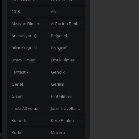
2019
Aile
Aksiyon Filmleri
Al Pacino Filmleri
Animasyon-Çizgi Filmler
Belgesel
Bilim-Kurgu Filmleri
Biyografi
Dram Filmleri
Erotik Filmler
Fantastik
Gençlik
Genel
Gerilim
Gizem
Hint Filmleri
imdb 7.0 ve üzeri filmler
John Travolta Filmleri
Komedi
Kore Filmleri
Korku
Macera