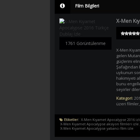
Film Bilgileri
X-Men Kıy
1761 Görüntülenme
X-Men Kıyame
gelen Mutan
güçlerini el
Şafağından b
uykunun son
hakimiyeti a
bunu engelle
seyirler diler
Kategori
:
201
üzeri filmler
Etiketler:
X-Men Kıyamet Apocalypse 2016 izl
X-Men Kıyamet Apocalypse aksiyon filmleri izle
X-Men Kıyamet Apocalypse yabancı film izle