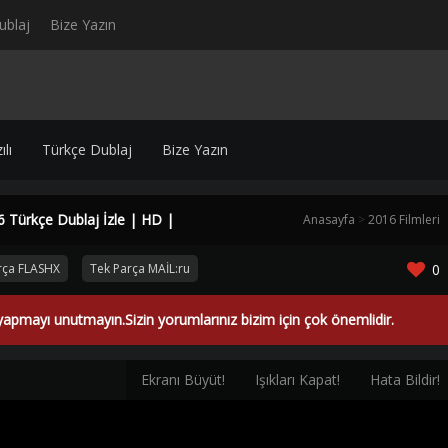
ublaj
Bize Yazın
lı
Türkçe Dublaj
Bize Yazın
Türkçe Dublaj İzle | HD |
Anasayfa
>
2016 Filmleri
rça FLASHX
Tek Parça MAİL:ru
0
yapmayı unutmayın.Sizin yorumlarınız bizim için çok önemlidir.
Ekranı Büyüt!
Işıkları Kapat!
Hata Bildir!