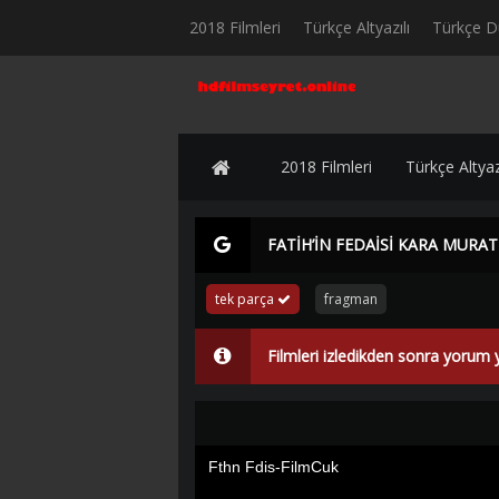
2018 Filmleri
Türkçe Altyazılı
Türkçe D
2018 Filmleri
Türkçe Altyazı
FATİH’İN FEDAİSİ KARA MURAT
tek parça
fragman
Filmleri izledikden sonra yorum 