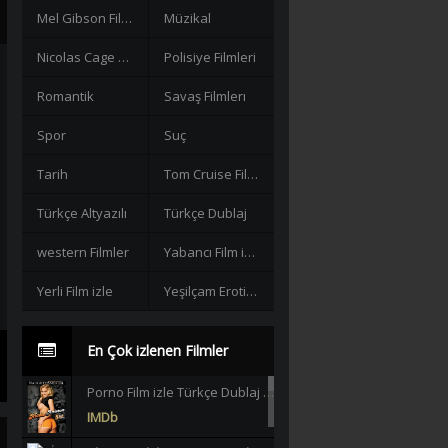
Mel Gibson Filmleri
Müzikal
Nicolas Cage Filmleri
Polisiye Filmleri
Romantik
Savaş Filmlerı
Spor
Suç
Tarih
Tom Cruise Filmleri izle
Türkçe Altyazılı
Türkçe Dublaj
western Filmler
Yabancı Film izle
Yerli Film izle
Yeşilçam Erotik +18
En Çok izlenen Filmler
Porno Film izle Türkçe Dublaj +18 |HD|
IMDb