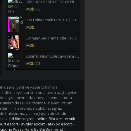
SİBEL KEKİLİ SEX BEDAVA FİLMLERİ İZLE |HD|
IMDb
7.8
Rus Lolita Erotik Film izle |HD|
IMDb
Swinger Sex Partisi izle +18 |HD|
IMDb
Stalin’in Ölümü Bedava Film izle |HD|
IMDb
7.5
Büklüm Büklüm Meltem Işık Yeşilçam Erotik izle +18 |HD|
IMDb
6.2
 üzere, yerli ve yabancı filmleri
en hdfilmseyret.online bu alanda başta gelen
40 JAHRE LASTERHAFTE EHEFRAU GERMAN BEDAVA EROTİK FİLM İZLE |Yüksek Kalite|
n hdfilmseyret.online da dünya sinemasından
IMDb
-/10
apımları da HD kalitesinde izleyebilirsiniz.
rden filmi sorunsuz bulabileceğiniz
Lavinia Vlasak Tecavüz +18 Film izle |HD|
de buluşturmayı amaçlayan bir sitedir.
IMDb
siniz.
hd film seyret
-
online film izle
-
erotik
urt escort
-
avcılar escort
-
ataköy escort
-
Tarzan-X Shame of Jane 1995 +18 Film izle |HD|
Fucking Pussy Hard By Big Boyfriend
-