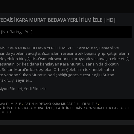
FEDAİSİ KARA MURAT BEDAVA YERLİ FİLM İZLE |HD|
(No Ratings Yet)
AİSİ KARA MURAT BEDAVA YERLİ FİLM İZLE...Kara Murat, Osmanlı ve
sında yapılan savaşta, Bizansların arasına tek başına girip, çatışmaların
rleyebilen bir yiğittir...Osmanlı sınırlarını koruyarak ve savaşta elde ettiği
cesaretini bir kez daha kanıtlayan Kara Murat, Bizansın da dikkatini
at Sultan Murat'ın kardeşi olan Orhan Çelebi'nin tek hedefi tahta
te yandan Sultan Murat'ın padişahlığı genç ve cesur oğlu Sultan
ır...iyi seyirler...
iyon Filmleri
,
Yerli Film izle
VA FİLM İZLE
,
FATİH'İN DEDAİSİ KARA MURAT FULL FİLM İZLE
,
ATİH'İN DEDAİSİ KARA MURAT İZLE
,
FATİH'İN DEDAİSİ KARA MURAT TEK PARÇA İZLE
LM İZLE