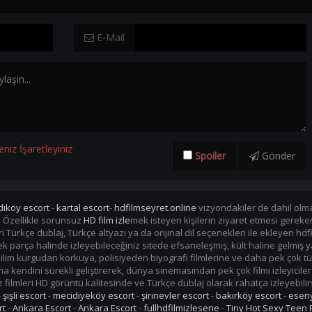
E-Mail
eniz İşaretleyiniz
Spoiler
Gönder
dıköy escort
-
kartal escort
-
hdfilmseyret.online
vizyondakiler de dahil olmak
. Özellikle sorunsuz
HD film izle
mek isteyen kişilerin ziyaret etmesi gerek
mleri Türkçe dublaj, Türkçe altyazı ya da orijinal dil seçenekleri ile ekleye
i tek parça halinde izleyebileceğiniz sitede efsaneleşmiş, kült haline gelmiş y
im kurgudan korkuya, polisiyeden biyografi filmlerine ve daha pek çok tü
kendini sürekli geliştirerek, dünya sinemasından pek çok filmi izleyiciler
filmleri HD görüntü kalitesinde ve Türkçe dublaj olarak rahatça izleyebilir
-
şişli escort
-
mecidiyeköy escort
-
şirinevler escort
-
bakırköy escort
-
eseny
rt
-
Ankara Escort
-
Ankara Escort
-
fullhdfilmizlesene
-
Tiny Hot Sexy Teen 