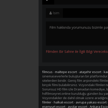
İsim
Filmden Bir Sahne ile İlgili Bilgi Vereceks
filmcus
-
maltepe escort
-
ataşehir escort
-
ka
sinemaseverlerle buluşturan bir platformdur
sitelerden biridir. Geniş film arşivindeki fil
birçok filmi bulabilirsiniz. Vizyondaki filmler
Sorunsuz HD film izle Dramadan komediye, bil
hdfilmseyret.online kurulduğu günden bu yana 
Vizyondakiler de dahil olmak üzere aradığınız 
filmler
-
halkalı escort
-
avrupa yakası escort
esenyurt escort
-
avcılar escort
-
Ankara Esco