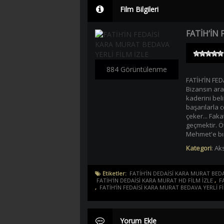
Film Bilgileri
FATİH’İN 
884 Görüntülenme
FATİH’İN FED
Bizansın ara
kaderini beli
başarılarla 
çeker... Fak
geçmektir. Ö
Mehmet'e bırak
Kategori
:
Aks
Etiketler:
FATİH'İN DEDAİSİ KARA MURAT BEDA
FATİH'İN DEDAİSİ KARA MURAT HD FİLM İZLE
,
F
,
FATİH’İN FEDAİSİ KARA MURAT BEDAVA YERLİ Fİ
Yorum Ekle