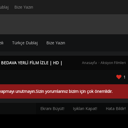
ublaj
Bize Yazın
lı
Türkçe Dublaj
Bize Yazın
 BEDAVA YERLİ FİLM İZLE | HD |
Anasayfa
>
Aksiyon Filmleri
1
yapmayı unutmayın.Sizin yorumlarınız bizim için çok önemlidir.
Ekranı Büyüt!
Işıkları Kapat!
Hata Bildir!