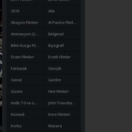
2019
Aile
Aksiyon Filmleri
Al Pacino Filmleri
Animasyon-Çizgi Filmler
Belgesel
Bilim-Kurgu Filmleri
Biyografi
Dram Filmleri
Erotik Filmler
Fantastik
Gençlik
Genel
Gerilim
Gizem
Hint Filmleri
imdb 7.0 ve üzeri filmler
John Travolta Filmleri
Komedi
Kore Filmleri
Korku
Macera