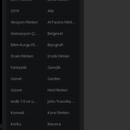
2019
Aile
Aksiyon Filmleri
Al Pacino Filmleri
Animasyon-Çizgi Filmler
Belgesel
Bilim-Kurgu Filmleri
Biyografi
Dram Filmleri
Erotik Filmler
Fantastik
Gençlik
Genel
Gerilim
Gizem
Hint Filmleri
imdb 7.0 ve üzeri filmler
John Travolta Filmleri
Komedi
Kore Filmleri
Korku
Macera