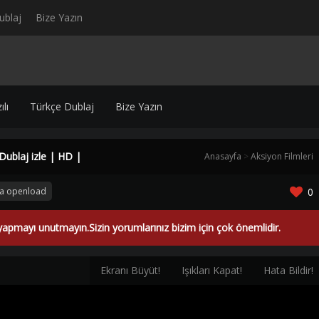
ublaj
Bize Yazın
lı
Türkçe Dublaj
Bize Yazın
Dublaj izle | HD |
Anasayfa
>
Aksiyon Filmleri
ça openload
0
yapmayı unutmayın.Sizin yorumlarınız bizim için çok önemlidir.
Ekranı Büyüt!
Işıkları Kapat!
Hata Bildir!