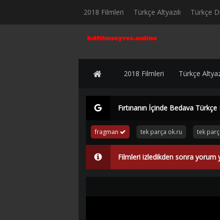
2018 Filmleri
Türkçe Altyazılı
Türkçe D
2018 Filmleri
Türkçe Altyazı
Fırtınanın İçinde Bedava Türkçe 
fragman
tek parça ok.ru
tek par
Filmleri izledikden sonra yorum 