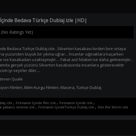
 İçinde Bedava Türkçe Dublaj izle |HD|
(No Ratings Yet)
çinde Bedava Türkçe Dublaj izle...Silverton kasabası birden bire ortaya
rtına yüzünden büyük bir yıkma uğrar... İnsanlar sığınaklara kaçarken
r ise kasabadan uzaklaşmıştır.... Fakat asıl felaket ise daha gelmemiştir...
amda gerçek yüzünü Silverton kasabasında insanlara gösterecektir
com iyi seyirler diler....
teven Quale
iyon Filmleri
,
Bilim-Kurgu Filmleri
,
Macera
,
Türkçe Dublaj
laj izle
,
Fırtınanın İçinde flim izle
,
Fırtınanın İçinde izle
,
de yabancı sinema izle
,
Fırtınanın İçindeTürkçe Dublaj izle
,
Into the Storm izle