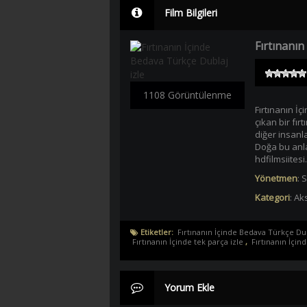
Film Bilgileri
Fırtınanın
1108 Görüntülenme
Fırtınanın İ
çıkan bir fı
diğer insanla
Doğa bu anl
hdfilmsiitesi.
Yönetmen
:
S
Kategori
:
Aks
Etiketler:
Fırtınanın İçinde Bedava Türkçe Dub
Fırtınanın İçinde tek parça izle
,
Fırtınanın İçin
Yorum Ekle