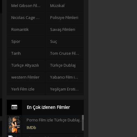
Mel Gibson Filmleri
Müzikal
Nicolas Cage Filmleri
Polisiye Filmleri
Romantik
Savaş Filmlerı
Spor
Suç
Tarih
Tom Cruise Filmleri izle
Türkçe Altyazılı
Türkçe Dublaj
western Filmler
Yabancı Film izle
Yerli Film izle
Yeşilçam Erotik +18
En Çok izlenen Filmler
Porno Film izle Türkçe Dublaj +18 |HD|
IMDb