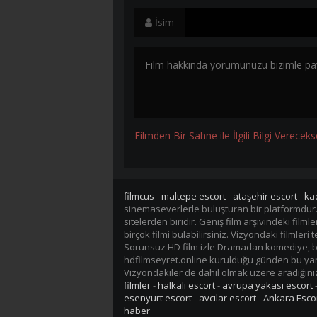
İsim
Filmden Bir Sahne ile İlgili Bilgi Vereceks
filmcus
-
maltepe escort
-
ataşehir escort
-
ka
sinemaseverlerle buluşturan bir platformdur
sitelerden biridir. Geniş film arşivindeki fil
birçok filmi bulabilirsiniz. Vizyondaki filmler
Sorunsuz HD film izle Dramadan komediye, bil
hdfilmseyret.online kurulduğu günden bu yana 
Vizyondakiler de dahil olmak üzere aradığınız 
filmler
-
halkalı escort
-
avrupa yakası escort
esenyurt escort
-
avcılar escort
-
Ankara Esco
haber