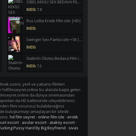
SİBEL KEKİLİ SEX BEDAVA FİLMLERİ İZLE |HD|
IMDb
7.8
Rus Lolita Erotik Film izle |HD|
IMDb
Swinger Sex Partisi izle +18 |HD|
IMDb
Stalin’in Ölümü Bedava Film izle |HD|
IMDb
7.5
Büklüm Büklüm Meltem Işık Yeşilçam Erotik izle +18 |HD|
mak üzere, yerli ve yabancı filmleri
IMDb
6.2
en hdfilmseyret.online bu alanda başta gelen
n hdfilmseyret.online da dünya sinemasından
40 JAHRE LASTERHAFTE EHEFRAU GERMAN BEDAVA EROTİK FİLM İZLE |Yüksek Kalite|
apımları da HD kalitesinde izleyebilirsiniz.
IMDb
-/10
rden filmi sorunsuz bulabileceğiniz
de buluşturmayı amaçlayan bir sitedir.
Lavinia Vlasak Tecavüz +18 Film izle |HD|
siniz.
hd film seyret
-
online film izle
-
erotik
urt escort
-
avcılar escort
IMDb
-
ataköy escort
-
Fucking Pussy Hard By Big Boyfriend
-
sivas
Tarzan-X Shame of Jane 1995 +18 Film izle |HD|