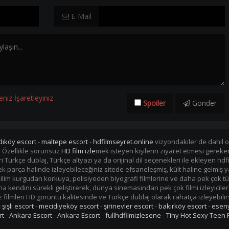
E-Mail
eniz İşaretleyiniz
Spoiler
Gönder
dıköy escort
-
maltepe escort
-
hdfilmseyret.online
vizyondakiler de dahil ol
. Özellikle sorunsuz
HD film izle
mek isteyen kişilerin ziyaret etmesi gerek
mleri Türkçe dublaj, Türkçe altyazı ya da orijinal dil seçenekleri ile ekleye
i tek parça halinde izleyebileceğiniz sitede efsaneleşmiş, kült haline gelmiş y
im kurgudan korkuya, polisiyeden biyografi filmlerine ve daha pek çok tü
kendini sürekli geliştirerek, dünya sinemasından pek çok filmi izleyiciler
filmleri HD görüntü kalitesinde ve Türkçe dublaj olarak rahatça izleyebilir
-
şişli escort
-
mecidiyeköy escort
-
şirinevler escort
-
bakırköy escort
-
eseny
rt
-
Ankara Escort
-
Ankara Escort
-
fullhdfilmizlesene
-
Tiny Hot Sexy Teen 