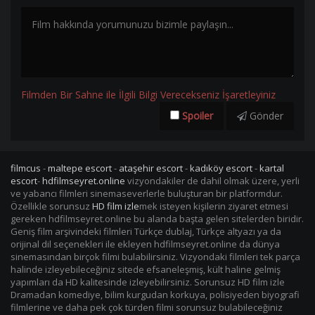
Filmden Bir Sahne ile İlgili Bilgi Verecekseniz İşaretleyiniz
Spoiler
Gönder
filmcus
-
maltepe escort
-
ataşehir escort
-
kadıköy escort
-
kartal
escort
-
hdfilmseyret.online
vizyondakiler de dahil olmak üzere, yerli
ve yabancı filmleri sinemaseverlerle buluşturan bir platformdur.
Özellikle sorunsuz
HD film izle
mek isteyen kişilerin ziyaret etmesi
gereken hdfilmseyret.online bu alanda başta gelen sitelerden biridir.
Geniş film arşivindeki filmleri Türkçe dublaj, Türkçe altyazı ya da
orijinal dil seçenekleri ile ekleyen hdfilmseyret.online da dünya
sinemasından birçok filmi bulabilirsiniz. Vizyondaki filmleri tek parça
halinde izleyebileceğiniz sitede efsaneleşmiş, kült haline gelmiş
yapımları da HD kalitesinde izleyebilirsiniz. Sorunsuz HD film izle
Dramadan komediye, bilim kurgudan korkuya, polisiyeden biyografi
filmlerine ve daha pek çok türden filmi sorunsuz bulabileceğiniz