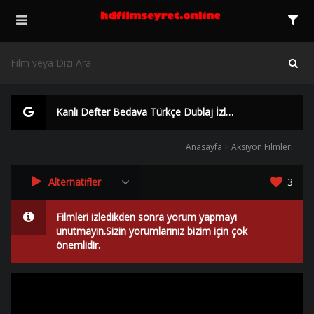
Kanlı Defter Bedava Türkçe Dublaj İzle | HD |
Anasayfa
>
Aksiyon Filmleri
Alternatifler
3
Filmleri izledikden sonra yorum yapmayı
unutmayın.Sizin yorumlarınız bizim için çok
önemlidir.