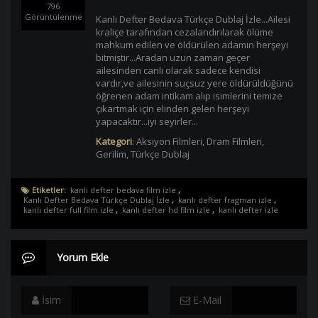
796
Görüntülenme
Kanlı Defter Bedava Türkçe Dublaj İzle...Ailesi
kraliçe tarafından cezalandırılarak ölüme
mahkum edilen ve öldürülen adamın herşeyi
bitmiştir...Aradan uzun zaman geçer
ailesinden canlı olarak sadece kendisi
vardır,ve ailesinin suçsuz yere öldürüldüğünü
öğrenen adam intikam alıp isimlerini temize
çıkartmak için elinden gelen herşeyi
yapacaktır...iyi seyirler...
Kategori
:
Aksiyon Filmleri
,
Dram Filmleri
,
Gerilim
,
Türkçe Dublaj
Etiketler:
kanlı defter bedava film izle
,
Kanlı Defter Bedava Türkçe Dublaj İzle
,
kanlı defter fragman izle
,
kanlı defter full film izle
,
kanlı defter hd film izle
,
kanlı defter izle
Yorum Ekle
İsim
E-Mail