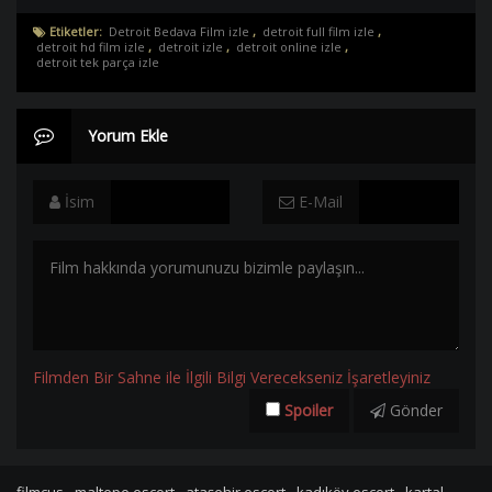
Etiketler:
Detroit Bedava Film izle
,
detroit full film izle
,
detroit hd film izle
,
detroit izle
,
detroit online izle
,
detroit tek parça izle
Yorum Ekle
İsim
E-Mail
Filmden Bir Sahne ile İlgili Bilgi Verecekseniz İşaretleyiniz
Spoiler
Gönder