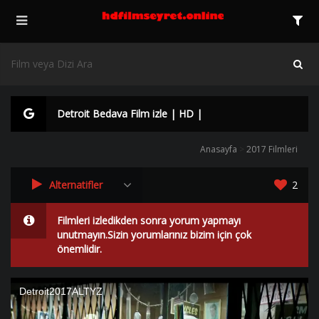
Detroit Bedava Film izle | HD |
Anasayfa
>
2017 Filmleri
Alternatifler
2
Filmleri izledikden sonra yorum yapmayı
unutmayın.Sizin yorumlarınız bizim için çok
önemlidir.