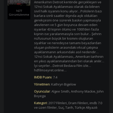
Amerika’nın Detroit kentinde gerçekleşen ve
12’nci Sokak Ayaklanması olarak da bilinen
sivil halk isyanını konu alıyor…Polislerin bazı
1677
Görüntülenme
barlara izinli saatler dışında açık oldukları
gerekçesini öne sürerek baskın yapmasıyla
alevlenen ve 5 gün boyunca devam eden
isyanlar 43 kişinin ölümü ve 1000’den fazla
kişinin ise yaralanmasıyla son bulur…Şehrin
nüfusunun büyük bir kısmını oluşturan
siyahlar ve neredeyse tamamı beyazlardan
oluşan polislerin arasındaki ırksal çatışma
ayaklanmanın arkasındaki asıl nedendir…
12’nci Sokak Ayaklanması,..Amerikan tarihinin
en yıkıcı ayaklanmalarından biri olarak anılır…
İyi seyirler…Detroit Bedava Film izle…
hdfilmseyret.online…
IMDB Puanı
:
7.4
Yönetmen
:
Kathryn Bigelow
Oyuncular
:
Algee Smith
,
Anthony Mackie
,
John
Boyega
Kategori
:
2017 Filmleri
,
Dram Filmleri
,
imdb 7.0
ve üzeri filmler
,
Suç
,
Tarih
,
Türkçe Altyazılı