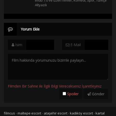
imdb 7.0 ve üzeri filmler
,
Komedi
,
Spor
,
Türkçe
Altyazılı
Yorum Ekle
İsim
E-Mail
Filmden Bir Sahne ile İlgili Bilgi Verecekseniz İşaretleyiniz
Spoiler
Gönder
filmcus
-
maltepe escort
-
ataşehir escort
-
kadıköy escort
-
kartal