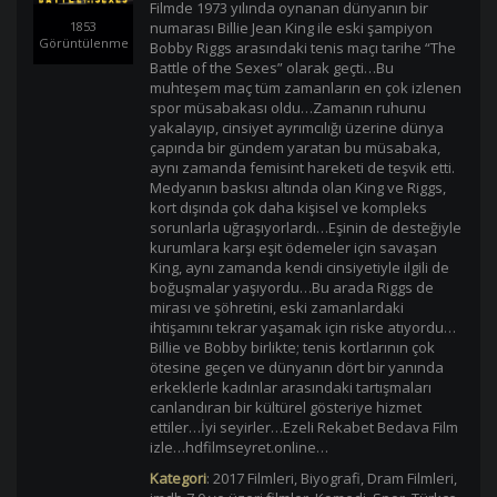
Filmde 1973 yılında oynanan dünyanın bir
1853
numarası Billie Jean King ile eski şampiyon
Görüntülenme
Bobby Riggs arasındaki tenis maçı tarihe “The
Battle of the Sexes” olarak geçti…Bu
muhteşem maç tüm zamanların en çok izlenen
spor müsabakası oldu…Zamanın ruhunu
yakalayıp, cinsiyet ayrımcılığı üzerine dünya
çapında bir gündem yaratan bu müsabaka,
aynı zamanda femisint hareketi de teşvik etti.
Medyanın baskısı altında olan King ve Riggs,
kort dışında çok daha kişisel ve kompleks
sorunlarla uğraşıyorlardı…Eşinin de desteğiyle
kurumlara karşı eşit ödemeler için savaşan
King, aynı zamanda kendi cinsiyetiyle ilgili de
boğuşmalar yaşıyordu…Bu arada Riggs de
mirası ve şöhretini, eski zamanlardaki
ihtişamını tekrar yaşamak için riske atıyordu…
Billie ve Bobby birlikte; tenis kortlarının çok
ötesine geçen ve dünyanın dört bir yanında
erkeklerle kadınlar arasındaki tartışmaları
canlandıran bir kültürel gösteriye hizmet
ettiler…İyi seyirler…Ezeli Rekabet Bedava Film
izle…hdfilmseyret.online…
Kategori
:
2017 Filmleri
,
Biyografi
,
Dram Filmleri
,