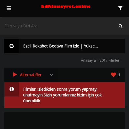
Ezeli Rekabet Bedava Film izle | Yüksek Kalite |
Anasayfa
>
2017 Filmleri
Alternatifler
1
Filmleri izledikden sonra yorum yapmayı
unutmayın.Sizin yorumlarınız bizim için çok
önemlidir.