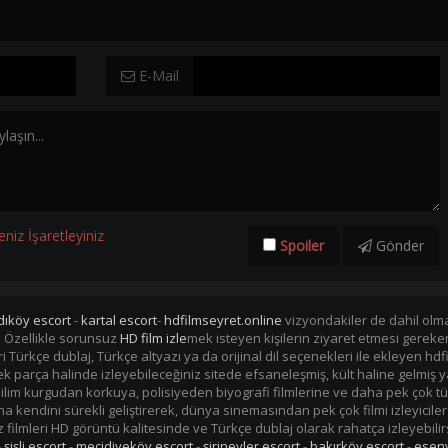
E-Mail
eniz İşaretleyiniz
Spoiler
Gönder
dıköy escort
-
kartal escort
-
hdfilmseyret.online
vizyondakiler de dahil olmak
. Özellikle sorunsuz
HD film izle
mek isteyen kişilerin ziyaret etmesi gerek
mleri Türkçe dublaj, Türkçe altyazı ya da orijinal dil seçenekleri ile ekleye
i tek parça halinde izleyebileceğiniz sitede efsaneleşmiş, kült haline gelmiş y
im kurgudan korkuya, polisiyeden biyografi filmlerine ve daha pek çok tü
kendini sürekli geliştirerek, dünya sinemasından pek çok filmi izleyiciler
filmleri HD görüntü kalitesinde ve Türkçe dublaj olarak rahatça izleyebilir
-
şişli escort
-
mecidiyeköy escort
-
şirinevler escort
-
bakırköy escort
-
eseny