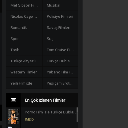
Mel Gibson Filmleri
Müzikal
Nicolas Cage Filmleri
Polisiye Filmleri
Romantik
Savaş Filmlerı
Spor
Suç
Tarih
Tom Cruise Filmleri izle
Türkçe Altyazılı
Türkçe Dublaj
western Filmler
Yabancı Film izle
Yerli Film izle
Yeşilçam Erotik +18
En Çok izlenen Filmler
Porno Film izle Türkçe Dublaj +18 |HD|
IMDb