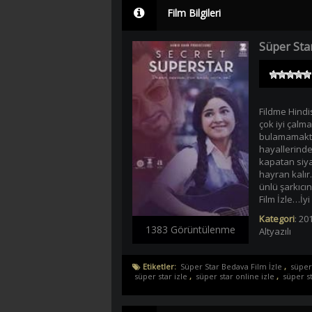
Film Bilgileri
Süper Sta
Fildme Hindis
çok iyi çalma
bulamamakta
hayallerinde
kapatan siyah
hayran kalır
ünlü şarkıcı
Film İzle…İyi
Kategori
:
201
1383 Görüntülenme
Altyazılı
Etiketler:
Süper Star Bedava Film İzle
,
süper
süper star izle
,
süper star online izle
,
süper st