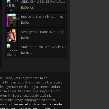
SİBEL KEKİLİ SEX BEDAVA FİLMLERİ İZLE |HD|
IMDb
7.8
Rus Lolita Erotik Film izle |HD|
IMDb
Swinger Sex Partisi izle +18 |HD|
IMDb
Stalin’in Ölümü Bedava Film izle |HD|
IMDb
7.5
Büklüm Büklüm Meltem Işık Yeşilçam Erotik izle +18 |HD|
IMDb
6.2
40 JAHRE LASTERHAFTE EHEFRAU GERMAN BEDAVA EROTİK FİLM İZLE |Yüksek Kalite|
 üzere, yerli ve yabancı filmleri
en hdfilmseyret.online bu alanda başta gelen
IMDb
-/10
n hdfilmseyret.online da dünya sinemasından
apımları da HD kalitesinde izleyebilirsiniz.
Lavinia Vlasak Tecavüz +18 Film izle |HD|
rden filmi sorunsuz bulabileceğiniz
IMDb
de buluşturmayı amaçlayan bir sitedir.
siniz.
hd film seyret
-
online film izle
-
erotik
Tarzan-X Shame of Jane 1995 +18 Film izle |HD|
urt escort
-
avcılar escort
-
ataköy escort
-