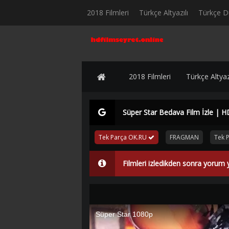
2018 Filmleri
Türkçe Altyazılı
Türkçe D
2018 Filmleri
Türkçe Altyazı
Süper Star Bedava Film İzle | H
Tek Parça OK.RU
FRAGMAN
Tek 
Filmleri izledikden sonra yorum 