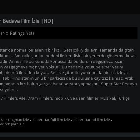
r Bedava Film İzle |HD|
(No Ratings Yet)
tan’da normal bir ailenin bir kızı…Sesi çok iyidir aynı zamanda da gitarı
ktadır…Ama aile şartları nedeni ile kendisini bir yerlerde gösterme fırsatı
dır. Annesi ile bu konuda konuşsa da bu durum değişmez…Kızın
n vazgeçmeye hiç niyeti yoktur…Bu nedenle youtube’a her yerini
 bir örtü ile video koyar…Sesi ve gitarı ile youtube da bir çok izleyici
…Tabi Hindistan’ın ünlü bir şarkıcısı da bu duruma kayıtsız kalmaz. Artık
nın amacı o kızı bulup gerçek bir süperstar yapmaktır…Süper Star Bedava
 seyirler…
7 Filmleri
,
Aile
,
Dram Filmleri
,
imdb 7.0 ve üzeri filmler
,
Müzikal
,
Türkçe
 star fragman izle
,
süper star full film izle
,
süper star hd film izle
,
ar tek part izle