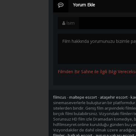
Yorum Ekle
İsim
Filmden Bir Sahne ile İlgili Bilgi Vereceks
filmcus
-
maltepe escort
-
ataşehir escort
-
ka
sinemaseverlerle buluşturan bir platformdur
sitelerden biridir. Geniş film arşivindeki fil
birçok filmi bulabilirsiniz. Vizyondaki filmler
Sorunsuz HD film izle Dramadan komediye, bil
hdfilmseyret.online kurulduğu günden bu yana 
Vizyondakiler de dahil olmak üzere aradığınız 
filmler
-
halkalı escort
-
avrupa yakası escort