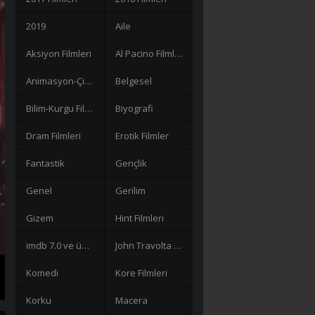
2019
Aile
Aksiyon Filmleri
Al Pacino Filmleri
Animasyon-Çizgi Filmler
Belgesel
Bilim-Kurgu Filmleri
Biyografi
Dram Filmleri
Erotik Filmler
Fantastik
Gençlik
Genel
Gerilim
Gizem
Hint Filmleri
imdb 7.0 ve üzeri filmler
John Travolta Filmleri
Komedi
Kore Filmleri
Korku
Macera