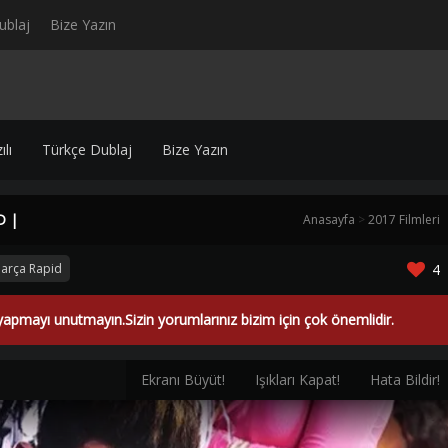
ublaj
Bize Yazın
lı
Türkçe Dublaj
Bize Yazın
D |
Anasayfa
>
2017 Filmleri
Parça Rapid
4
yapmayı unutmayın.Sizin yorumlarınız bizim için çok önemlidir.
Ekranı Büyüt!
Işıkları Kapat!
Hata Bildir!