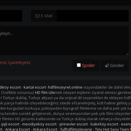
E-Mail
eniz İşaretleyiniz
Spoiler
Gönder
dıköy escort
-
kartal escort
-
hdfilmseyret.online
vizyondakiler de dahil olmak
. Özellikle sorunsuz
HD film izle
mek isteyen kişilerin ziyaret etmesi gerek
mleri Türkçe dublaj, Türkçe altyazı ya da orijinal dil seçenekleri ile ekleye
i tek parça halinde izleyebileceğiniz sitede efsaneleşmiş, kült haline gelmiş y
im kurgudan korkuya, polisiyeden biyografi filmlerine ve daha pek çok tü
kendini sürekli geliştirerek, dünya sinemasından pek çok filmi izleyiciler
filmleri HD görüntü kalitesinde ve Türkçe dublaj olarak rahatça izleyebilir
-
şişli escort
-
mecidiyeköy escort
-
şirinevler escort
-
bakırköy escort
-
eseny
rt
-
Ankara Escort
-
Ankara Escort
-
fullhdfilmizlesene
-
Tiny Hot Sexy Teen 