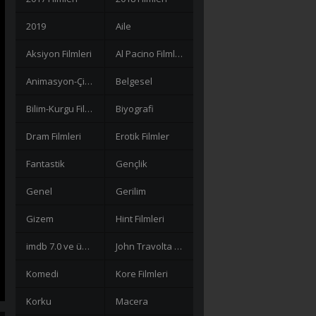
2019
Aile
Aksiyon Filmleri
Al Pacino Filmleri
Animasyon-Çizgi Filmler
Belgesel
Bilim-Kurgu Filmleri
Biyografi
Dram Filmleri
Erotik Filmler
Fantastik
Gençlik
Genel
Gerilim
Gizem
Hint Filmleri
imdb 7.0 ve üzeri filmler
John Travolta Filmleri
Komedi
Kore Filmleri
Korku
Macera