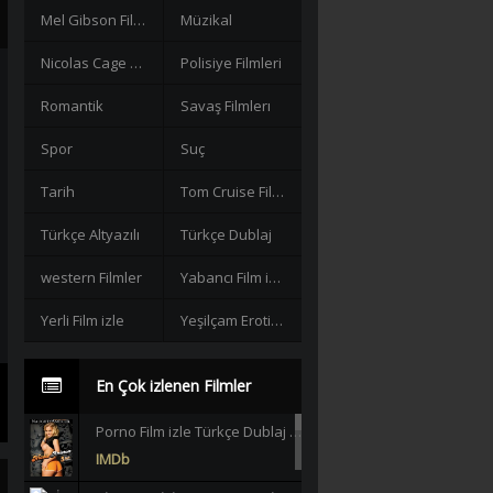
Mel Gibson Filmleri
Müzikal
Nicolas Cage Filmleri
Polisiye Filmleri
Romantik
Savaş Filmlerı
Spor
Suç
Tarih
Tom Cruise Filmleri izle
Türkçe Altyazılı
Türkçe Dublaj
western Filmler
Yabancı Film izle
Yerli Film izle
Yeşilçam Erotik +18
En Çok izlenen Filmler
Porno Film izle Türkçe Dublaj +18 |HD|
IMDb