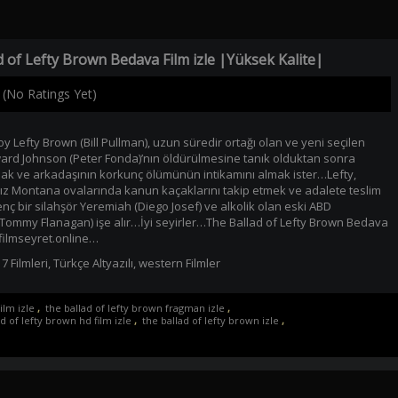
 of Lefty Brown Bedava Film izle |Yüksek Kalite|
(No Ratings Yet)
y Lefty Brown (Bill Pullman), uzun süredir ortağı olan ve yeni seçilen
rd Johnson (Peter Fonda)’nın öldürülmesine tanık olduktan sonra
lmak ve arkadaşının korkunç ölümünün intikamını almak ister…Lefty,
ız Montana ovalarında kanun kaçaklarını takip etmek ve adalete teslim
enç bir silahşör Yeremiah (Diego Josef) ve alkolik olan eski ABD
Tommy Flanagan) işe alır…İyi seyirler…The Ballad of Lefty Brown Bedava
filmseyret.online…
7 Filmleri
,
Türkçe Altyazılı
,
western Filmler
ilm izle
,
the ballad of lefty brown fragman izle
,
d of lefty brown hd film izle
,
the ballad of lefty brown izle
,