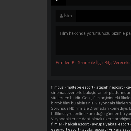
İsim
Filmden Bir Sahne ile İlgili Bilgi Vereceks
filmcus
-
maltepe escort
-
ataşehir escort
-
ka
sinemaseverlerle buluşturan bir platformdur
sitelerden biridir. Geniş film arşivindeki fil
birçok filmi bulabilirsiniz. Vizyondaki filmler
Sorunsuz HD film izle Dramadan komediye, bil
hdfilmseyret.online kurulduğu günden bu yana 
Vizyondakiler de dahil olmak üzere aradığınız 
filmler
-
halkalı escort
-
avrupa yakası escort
esenyurt escort
-
avcılar escort
-
Ankara Esco