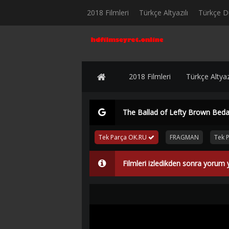
2018 Filmleri
Türkçe Altyazılı
Türkçe D
2018 Filmleri
Türkçe Altyazı
The Ballad of Lefty Brown Bedav
Tek Parça OK.RU
FRAGMAN
Tek 
Filmleri izledikden sonra yorum 