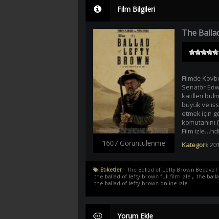
Film Bilgileri
The Ballad
Filmde Kovbo
Senatör Edwa
katilleri bu
büyük ve ıss
etmek için g
komutanını (
Film izle…hd
1607 Görüntülenme
Kategori
:
201
Etiketler:
The Ballad of Lefty Brown Bedava F
the ballad of lefty brown full film izle
,
the balla
the ballad of lefty brown online izle
Yorum Ekle