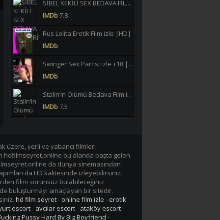
SİBEL KEKİLİ SEX BEDAVA FİLMLERİ İZLE |HD|
IMDb
7.8
Rus Lolita Erotik Film izle |HD|
IMDb
Swinger Sex Partisi izle +18 |HD|
IMDb
Stalin’in Ölümü Bedava Film izle |HD|
IMDb
7.5
Büklüm Büklüm Meltem Işık Yeşilçam Erotik izle +18 |HD|
IMDb
6.2
 üzere, yerli ve yabancı filmleri
en hdfilmseyret.online bu alanda başta gelen
40 JAHRE LASTERHAFTE EHEFRAU GERMAN BEDAVA EROTİK FİLM İZLE |Yüksek Kalite|
n hdfilmseyret.online da dünya sinemasından
IMDb
-/10
apımları da HD kalitesinde izleyebilirsiniz.
rden filmi sorunsuz bulabileceğiniz
Lavinia Vlasak Tecavüz +18 Film izle |HD|
de buluşturmayı amaçlayan bir sitedir.
IMDb
siniz.
hd film seyret
-
online film izle
-
erotik
urt escort
-
avcılar escort
-
ataköy escort
-
Tarzan-X Shame of Jane 1995 +18 Film izle |HD|
Fucking Pussy Hard By Big Boyfriend
-