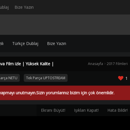
ublaj
Bize Yazın
lı
Türkçe Dublaj
Bize Yazın
a Film izle | Yüksek Kalite |
Anasayfa
>
2017 Filmleri
Parça NETU
Tek Parça UPTOSTREAM
1
yapmayı unutmayın.Sizin yorumlarınız bizim için çok önemlidir.
Ekranı Büyüt!
Işıkları Kapat!
Hata Bildir!