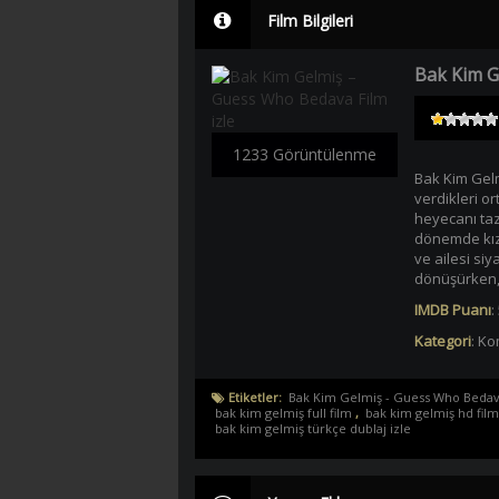
Film Bilgileri
Bak Kim G
1233 Görüntülenme
Bak Kim Gelm
verdikleri or
heyecanı taz
dönemde kızl
ve ailesi siy
dönüşürken,Pe
IMDB Puanı
:
Kategori
:
Ko
Etiketler:
Bak Kim Gelmiş - Guess Who Bedava
bak kim gelmiş full film
,
bak kim gelmiş hd film
bak kim gelmiş türkçe dublaj izle