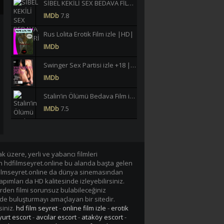
SİBEL KEKİLİ SEX BEDAVA FİLMLERİ İZLE |HD|
IMDb
7.8
Rus Lolita Erotik Film izle |HD|
IMDb
Swinger Sex Partisi izle +18 |HD|
IMDb
Stalin’in Ölümü Bedava Film izle |HD|
IMDb
7.5
Büklüm Büklüm Meltem Işık Yeşilçam Erotik izle +18 |HD|
IMDb
6.2
 üzere, yerli ve yabancı filmleri
40 JAHRE LASTERHAFTE EHEFRAU GERMAN BEDAVA EROTİK FİLM İZLE |Yüksek Kalite|
en hdfilmseyret.online bu alanda başta gelen
IMDb
-/10
n hdfilmseyret.online da dünya sinemasından
apımları da HD kalitesinde izleyebilirsiniz.
Lavinia Vlasak Tecavüz +18 Film izle |HD|
rden filmi sorunsuz bulabileceğiniz
de buluşturmayı amaçlayan bir sitedir.
IMDb
siniz.
hd film seyret
-
online film izle
-
erotik
urt escort
-
avcılar escort
-
ataköy escort
-
Tarzan-X Shame of Jane 1995 +18 Film izle |HD|