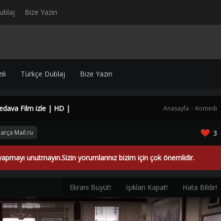
ublaj
Bize Yazın
lı
Türkçe Dublaj
Bize Yazın
dava Film izle | HD |
Anasayfa
>
Komedi
arça Mail.ru
3
yapmayı unutmayın.Sizin yorumlarınız bizim için çok önemlidir.
Ekranı Büyüt!
Işıkları Kapat!
Hata Bildir!