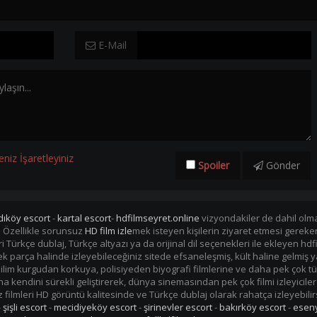
E-Mail
eniz İşaretleyiniz
Spoiler
Gönder
dıköy escort
-
kartal escort
-
hdfilmseyret.online
vizyondakiler de dahil olmak
. Özellikle sorunsuz
HD film izle
mek isteyen kişilerin ziyaret etmesi gerek
mleri Türkçe dublaj, Türkçe altyazı ya da orijinal dil seçenekleri ile ekleye
i tek parça halinde izleyebileceğiniz sitede efsaneleşmiş, kült haline gelmiş y
im kurgudan korkuya, polisiyeden biyografi filmlerine ve daha pek çok tü
kendini sürekli geliştirerek, dünya sinemasından pek çok filmi izleyiciler
filmleri HD görüntü kalitesinde ve Türkçe dublaj olarak rahatça izleyebilir
-
şişli escort
-
mecidiyeköy escort
-
şirinevler escort
-
bakırköy escort
-
eseny