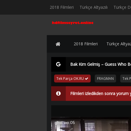
2018 Filmleri
Türkçe Altyazılı
Türkçe D
2018 Filmleri
Türkçe Altyazı
Bak Kim Gelmiş – Guess Who Be
Tek Parça OK.RU
FRAGMAN
Tek P
Filmleri izledikden sonra yorum 