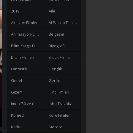
2019
Aile
Aksiyon Filmleri
Al Pacino Filmleri
Animasyon-Çizgi Filmler
Belgesel
Bilim-Kurgu Filmleri
Biyografi
Dram Filmleri
Erotik Filmler
Fantastik
Gençlik
Genel
Gerilim
Gizem
Hint Filmleri
imdb 7.0 ve üzeri filmler
John Travolta Filmleri
Komedi
Kore Filmleri
Korku
Macera