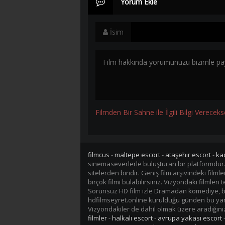
Yorum Ekle
İsim
Filmden Bir Sahne ile İlgili Bilgi Vereceks
filmcus
-
maltepe escort
-
ataşehir escort
-
ka
sinemaseverlerle buluşturan bir platformdur
sitelerden biridir. Geniş film arşivindeki fil
birçok filmi bulabilirsiniz. Vizyondaki filmler
Sorunsuz HD film izle Dramadan komediye, bil
hdfilmseyret.online kurulduğu günden bu yana 
Vizyondakiler de dahil olmak üzere aradığınız 
filmler
-
halkalı escort
-
avrupa yakası escort