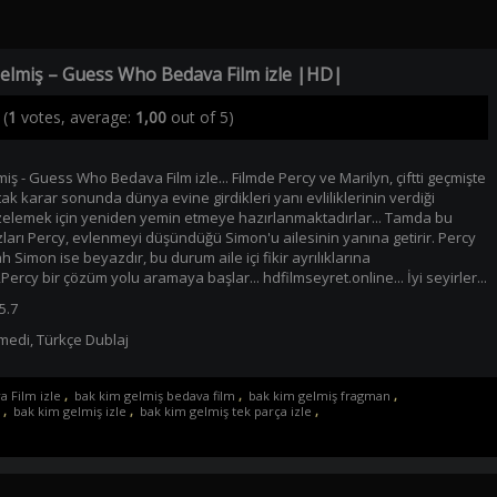
elmiş – Guess Who Bedava Film izle |HD|
(
1
votes, average:
1,00
out of 5)
iş - Guess Who Bedava Film izle... Filmde Percy ve Marilyn, çiftti geçmişte
tak karar sonunda dünya evine girdikleri yanı evliliklerinin verdiği
elemek için yeniden yemin etmeye hazırlanmaktadırlar... Tamda bu
arı Percy, evlenmeyi düşündüğü Simon'u ailesinin yanına getirir. Percy
ah Simon ise beyazdır, bu durum aile içi fikir ayrılıklarına
rcy bir çözüm yolu aramaya başlar... hdfilmseyret.online... İyi seyirler...
5.7
medi
,
Türkçe Dublaj
 Film izle
,
bak kim gelmiş bedava film
,
bak kim gelmiş fragman
,
,
bak kim gelmiş izle
,
bak kim gelmiş tek parça izle
,