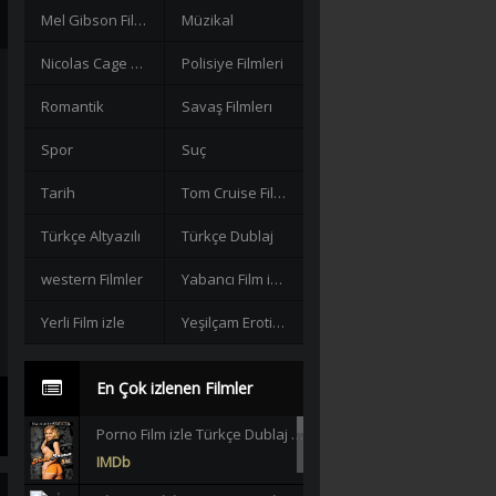
Mel Gibson Filmleri
Müzikal
Nicolas Cage Filmleri
Polisiye Filmleri
Romantik
Savaş Filmlerı
Spor
Suç
Tarih
Tom Cruise Filmleri izle
Türkçe Altyazılı
Türkçe Dublaj
western Filmler
Yabancı Film izle
Yerli Film izle
Yeşilçam Erotik +18
En Çok izlenen Filmler
Porno Film izle Türkçe Dublaj +18 |HD|
IMDb