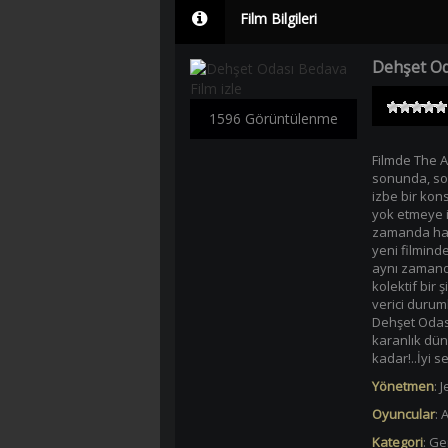
Film Bilgileri
Dehşet Od
1596 Görüntülenme
Filmde The Ai
sonunda, so
izbe bir kon
yok etmeye i
zamanda haya
yeni filmind
aynı zamanda
kolektif bir 
verici durum
Dehşet Odası
karanlık dün
kadar!..İyi 
Yönetmen
:
J
Oyuncular
:
A
Kategori
:
Ger