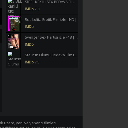
SİBEL KEKİLİ SEX BEDAVA FİLMLERİ İZLE |HD|
IMDb
7.8
Rus Lolita Erotik Film izle |HD|
IMDb
Swinger Sex Partisi izle +18 |HD|
IMDb
Stalin’in Ölümü Bedava Film izle |HD|
IMDb
7.5
Büklüm Büklüm Meltem Işık Yeşilçam Erotik izle +18 |HD|
IMDb
6.2
40 JAHRE LASTERHAFTE EHEFRAU GERMAN BEDAVA EROTİK FİLM İZLE |Yüksek Kalite|
IMDb
-/10
Lavinia Vlasak Tecavüz +18 Film izle |HD|
IMDb
 üzere, yerli ve yabancı filmleri
Tarzan-X Shame of Jane 1995 +18 Film izle |HD|