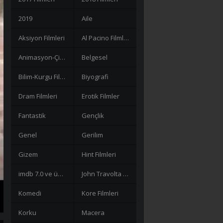
2019
Aile
Aksiyon Filmleri
Al Pacino Filmleri
Animasyon-Çizgi Filmler
Belgesel
Bilim-Kurgu Filmleri
Biyografi
Dram Filmleri
Erotik Filmler
Fantastik
Gençlik
Genel
Gerilim
Gizem
Hint Filmleri
imdb 7.0 ve üzeri filmler
John Travolta Filmleri
Komedi
Kore Filmleri
Korku
Macera