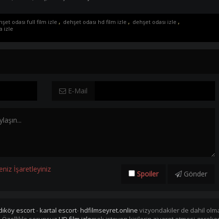
şet odası full film izle
,
dehşet odası hd film izle
,
dehşet odası izle
,
a izle
E-Mail
eniz İşaretleyiniz
Spoiler
Gönder
dıköy escort
-
kartal escort
-
hdfilmseyret.online
vizyondakiler de dahil olmak