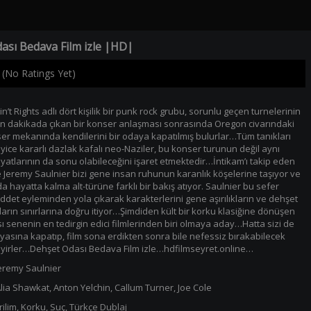
ası Bedava Film izle |HD|
(No Ratings Yet)
n’t Rights adlı dört kişilik bir punk rock grubu, sorunlu geçen turnelerinin
n dakikada çıkan bir konser anlaşması sonrasında Oregon civarındaki
ser mekanında kendilerini bir odaya kapatılmış bulurlar…Tüm tanıkları
yice kararlı dazlak kafalı neo-Naziler, bu konser turunun değil aynı
tlarının da sonu olabileceğini işaret etmektedir…İntikam’ı takip eden
e Jeremy Saulnier bizi gene insan ruhunun karanlık köşelerine taşıyor ve
 hayatta kalma alt-türüne farklı bir bakış atıyor. Saulnier bu sefer
şiddet eyleminden yola çıkarak karakterlerini gene aşırılıkların ve dehşet
ların sınırlarına doğru itiyor…Şimdiden kült bir korku klasiğine dönüşen
 senenin en tedirgin edici filmlerinden biri olmaya aday…Hatta sizi de
yasına kapatıp, film sona erdikten sonra bile nefessiz bırakabilecek
seyirler…Dehşet Odası Bedava Film izle…hdfilmseyret.online…
eremy Saulnier
lia Shawkat
,
Anton Yelchin
,
Callum Turner
,
Joe Cole
ilim
,
Korku
,
Suç
,
Türkçe Dublaj