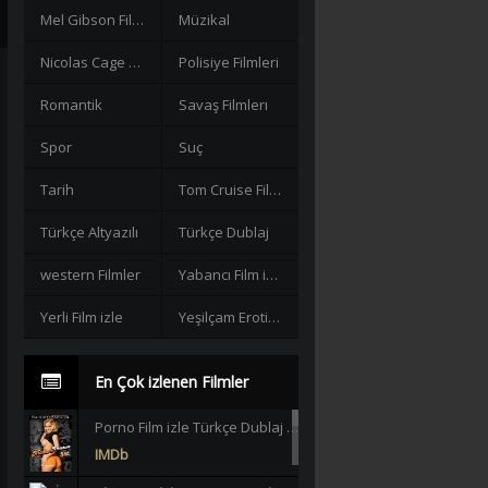
Mel Gibson Filmleri
Müzikal
Nicolas Cage Filmleri
Polisiye Filmleri
Romantik
Savaş Filmlerı
Spor
Suç
Tarih
Tom Cruise Filmleri izle
Türkçe Altyazılı
Türkçe Dublaj
western Filmler
Yabancı Film izle
Yerli Film izle
Yeşilçam Erotik +18
En Çok izlenen Filmler
Porno Film izle Türkçe Dublaj +18 |HD|
IMDb