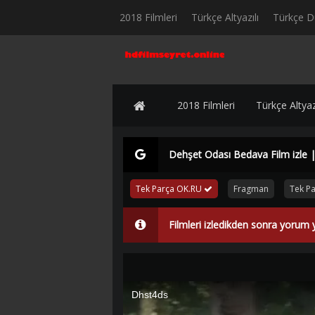
2018 Filmleri
Türkçe Altyazılı
Türkçe D
2018 Filmleri
Türkçe Altyazı
Dehşet Odası Bedava Film izle 
Tek Parça OK.RU
Fragman
Tek P
Filmleri izledikden sonra yorum 