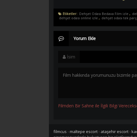
Etiketler:
Dehşet Odası Bedava Film izle
,
deh
dehşet odası online izle
,
dehşet odası tek parç
Yorum Ekle
İsim
Filmden Bir Sahne ile İlgili Bilgi Vereceks
filmcus
-
maltepe escort
-
ataşehir escort
-
ka