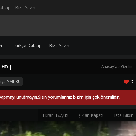
ublaj
Bize Yazın
lı
Türkçe Dublaj
Bize Yazın
| HD |
Anasayfa
>
Gerilim
arça MAİL.RU
2
yapmayı unutmayın.Sizin yorumlarınız bizim için çok önemlidir.
Ekranı Büyüt!
Işıkları Kapat!
Hata Bildir!