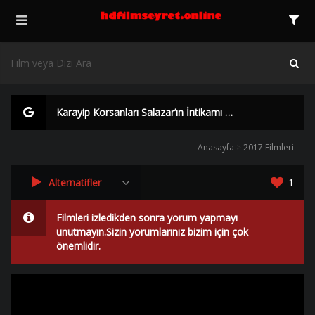
Karayip Korsanları Salazar’ın İntikamı Bedava Film izle | HD |
Anasayfa
>
2017 Filmleri
Alternatifler
1
Filmleri izledikden sonra yorum yapmayı
unutmayın.Sizin yorumlarınız bizim için çok
önemlidir.