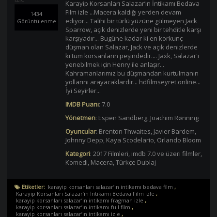
Karayip Korsanları Salazar’ın İntikamı Bedava
Film izle ...Macera kaldığı yerden devam
1434
ediyor... Talihi bir türlü yüzüne gülmeyen Jack
Görüntülenme
Sparrow, açık denizlerde yeni bir tehditle karşı
karşıyadır... Bugüne kadar ki en korkunç
düşman olan Salazar, Jack ve açık denizlerde
ki tüm korsanların peşindedir.... Jaxk, Salazar'ı
yenebilmek için Henry ile anlaşır...
Kahramanlarımız bu düşmandan kurtulmanın
yollarını arayacaklardır... hdfilmseyret.online...
İyi Seyirler...
IMDB Puanı
:
7.0
Yönetmen
:
Espen Sandberg
,
Joachim Rønning
Oyuncular
:
Brenton Thwaites
,
Javier Bardem
,
Johnny Depp
,
Kaya Scodelario
,
Orlando Bloom
Kategori
:
2017 Filmleri
,
imdb 7.0 ve üzeri filmler
,
Komedi
,
Macera
,
Türkçe Dublaj
Etiketler:
karayip korsanları salazar’ın intikamı bedava film
,
Karayip Korsanları Salazar’ın İntikamı Bedava Film izle
,
karayip korsanları salazar’ın intikamı fragman izle
,
karayip korsanları salazar’ın intikamı full film
,
karayip korsanları salazar’ın intikamı izle
,