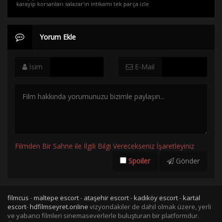
karayip korsanları salazar’ın intikamı tek parça izle
Yorum Ekle
İsim
E-Mail
Filmden Bir Sahne ile İlgili Bilgi Verecekseniz İşaretleyiniz
Spoiler
Gönder
filmcus
-
maltepe escort
-
ataşehir escort
-
kadıköy escort
-
kartal
escort
-
hdfilmseyret.online
vizyondakiler de dahil olmak üzere, yerli
ve yabancı filmleri sinemaseverlerle buluşturan bir platformdur.