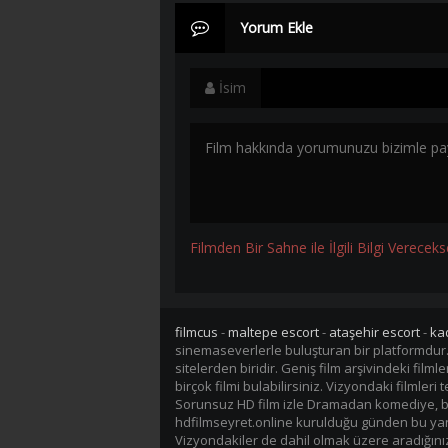
Yorum Ekle
İsim
Filmden Bir Sahne ile İlgili Bilgi Vereceks
filmcus
-
maltepe escort
-
ataşehir escort
-
ka
sinemaseverlerle buluşturan bir platformdur
sitelerden biridir. Geniş film arşivindeki fil
birçok filmi bulabilirsiniz. Vizyondaki filmler
Sorunsuz HD film izle Dramadan komediye, bil
hdfilmseyret.online kurulduğu günden bu yana 
Vizyondakiler de dahil olmak üzere aradığınız 