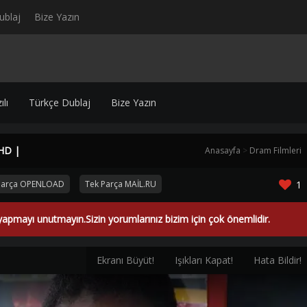
ublaj
Bize Yazın
lı
Türkçe Dublaj
Bize Yazın
 HD |
Anasayfa
>
Dram Filmleri
Parça OPENLOAD
Tek Parça MAİL.RU
1
yapmayı unutmayın.Sizin yorumlarınız bizim için çok önemlidir.
Ekranı Büyüt!
Işıkları Kapat!
Hata Bildir!