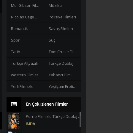
Mel Gibson Filmleri
Müzikal
Nicolas Cage Filmleri
Polisiye Filmleri
Romantik
Savaş Filmlerı
Spor
Suç
Tarih
Tom Cruise Filmleri izle
Türkçe Altyazılı
Türkçe Dublaj
western Filmler
Yabancı Film izle
Yerli Film izle
Yeşilçam Erotik +18
En Çok izlenen Filmler
Porno Film izle Türkçe Dublaj +18 |HD|
IMDb