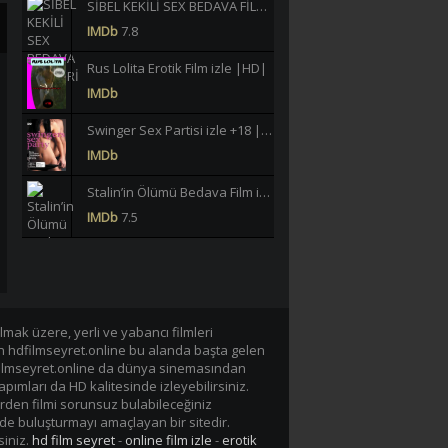
SİBEL KEKİLİ SEX BEDAVA FİLMLERİ İZLE |HD|
IMDb
7.8
Rus Lolita Erotik Film izle |HD|
IMDb
Swinger Sex Partisi izle +18 |HD|
IMDb
Stalin’in Ölümü Bedava Film izle |HD|
IMDb
7.5
Büklüm Büklüm Meltem Işık Yeşilçam Erotik izle +18 |HD|
IMDb
6.2
40 JAHRE LASTERHAFTE EHEFRAU GERMAN BEDAVA EROTİK FİLM İZLE |Yüksek Kalite|
mak üzere, yerli ve yabancı filmleri
IMDb
-/10
en hdfilmseyret.online bu alanda başta gelen
n hdfilmseyret.online da dünya sinemasından
Lavinia Vlasak Tecavüz +18 Film izle |HD|
apımları da HD kalitesinde izleyebilirsiniz.
IMDb
rden filmi sorunsuz bulabileceğiniz
de buluşturmayı amaçlayan bir sitedir.
siniz.
hd film seyret
-
online film izle
-
erotik
Tarzan-X Shame of Jane 1995 +18 Film izle |HD|