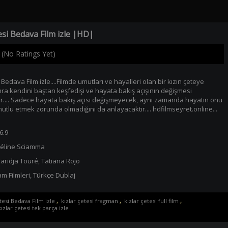
esi Bedava Film izle |HD|
(No Ratings Yet)
 Bedava Film izle....Filmde umutları ve hayalleri olan bir kızın çeteye
nra kendini baştan keşfedişi ve hayata bakış açışının değişmesi
r.... Sadece hayata bakış açısı değişmeyecek, aynı zamanda hayatın onu
tlu etmek zorunda olmadığını da anlayacaktır.... hdfilmseyret.online...
6.9
éline Sciamma
aridja Touré
,
Tatiana Rojo
m Filmleri
,
Türkçe Dublaj
tesi Bedava Film izle
,
kızlar çetesi fragman
,
kızlar çetesi full film
,
kızlar çetesi tek parça izle