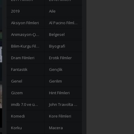
2019
Aile
Aksiyon Filmleri
Al Pacino Filmleri
Animasyon-Çizgi Filmler
Belgesel
Bilim-Kurgu Filmleri
Biyografi
Dram Filmleri
Erotik Filmler
Fantastik
Gençlik
Genel
Gerilim
Gizem
Hint Filmleri
imdb 7.0 ve üzeri filmler
John Travolta Filmleri
Komedi
Kore Filmleri
Korku
Macera