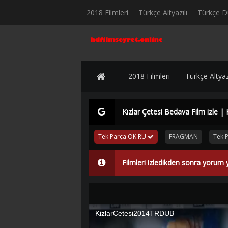
2018 Filmleri
Türkçe Altyazılı
Türkçe D
2018 Filmleri
Türkçe Altyazı
Kızlar Çetesi Bedava Film izle |
Tek Parça OK.RU
FRAGMAN
Tek 
Filmleri izledikden sonra yorum 