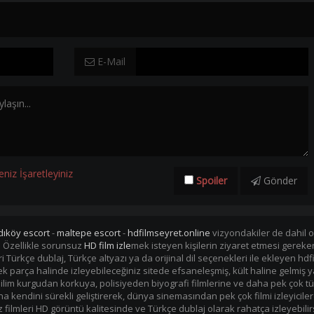
E-Mail
eniz İşaretleyiniz
Spoiler
Gönder
dıköy escort
-
maltepe escort
-
hdfilmseyret.online
vizyondakiler de dahil ol
. Özellikle sorunsuz
HD film izle
mek isteyen kişilerin ziyaret etmesi gerek
mleri Türkçe dublaj, Türkçe altyazı ya da orijinal dil seçenekleri ile ekleye
i tek parça halinde izleyebileceğiniz sitede efsaneleşmiş, kült haline gelmiş y
im kurgudan korkuya, polisiyeden biyografi filmlerine ve daha pek çok tü
kendini sürekli geliştirerek, dünya sinemasından pek çok filmi izleyiciler
filmleri HD görüntü kalitesinde ve Türkçe dublaj olarak rahatça izleyebilir