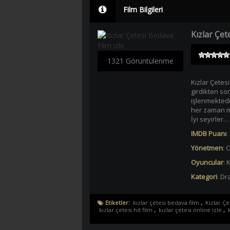
Film Bilgileri
Kızlar Çet
1321 Görüntülenme
Kızlar Çetesi
girdikten so
işlenmektedi
her zaman mu
İyi seyirler…
IMDB Puanı
:
Yönetmen
:
C
Oyuncular
:
K
Kategori
:
Dra
Etiketler:
kızlar çetesi bedava film
,
Kızlar Çe
kızlar çetesi hd film
,
kızlar çetesi online izle
,