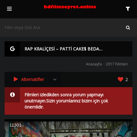
RAP KRALİÇESİ – PATTİ CAKE$ BEDAVA FİLM İZLE | HD |
Anasayfa
>
2017 Filmleri
Alternatifler
2
Filmleri izledikden sonra yorum yapmayı
unutmayın.Sizin yorumlarınız bizim için çok
önemlidir.