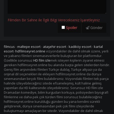
Filmden Bir Sahne ile İlgili Bilgi Verecekseniz İşaretleyiniz
Spoiler
Gönder
filmcus
-
maltepe escort
-
ataşehir escort
-
kadıköy escort
-
kartal
escort
-
hdfilmseyret.online
vizyondakiler de dahil olmak üzere, yerli
ve yabancı filmleri sinemaseverlerle buluşturan bir platformdur.
Özellikle sorunsuz
HD film izle
mek isteyen kişilerin ziyaret etmesi
gereken hdfilmseyret.online bu alanda başta gelen sitelerden biridir.
Geniş film arşivindeki filmleri Türkçe dublaj, Türkçe altyazı ya da
orijinal dil seçenekleri ile ekleyen hdfilmseyret.online da dünya
sinemasından birçok filmi bulabilirsiniz. Vizyondaki filmleri tek parça
halinde izleyebileceğiniz sitede efsaneleşmiş, kült haline gelmiş
yapımları da HD kalitesinde izleyebilirsiniz. Sorunsuz HD film izle
Dramadan komediye, bilim kurgudan korkuya, polisiyeden biyografi
filmlerine ve daha pek çok türden filmi sorunsuz bulabileceğiniz
hdfilmseyret.online kurulduğu günden bu yana kendini sürekli
geliştirerek, dünya sinemasından pek çok filmi izleyicilerde
buluşturmayı amaçlayan bir sitedir. Vizyondakiler de dahil olmak