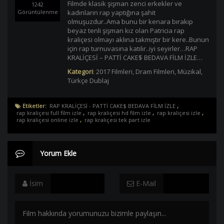
Filmde klasik şişman zenci erkekler ve
1242
Görüntülenme
kadınların rap yaptığına şahit
olmuşuzdur..Ama bunu bir kenara bırakıp
beyaz tenli şişman kız olan Patricia rap
kraliçesi olmayı aklına takmıştır bir kere..Bunun
için rap turnuvasına katılır..iyi seyirler…RAP
KRALİÇESİ – PATTİ CAKE$ BEDAVA FİLM İZLE…
Kategori
:
2017 Filmleri
,
Dram Filmleri
,
Müzikal
,
Türkçe Dublaj
Etiketler:
RAP KRALİÇESİ - PATTİ CAKE$ BEDAVA FİLM İZLE
,
rap kraliçesi full film izle
,
rap kraliçesi hd film izle
,
rap kraliçesi izle
,
rap kraliçesi online izle
,
rap kraliçesi tek part izle
Yorum Ekle
İsim
E-Mail