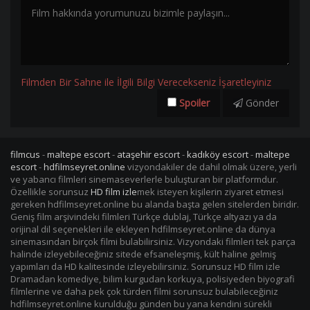
Filmden Bir Sahne ile İlgili Bilgi Verecekseniz İşaretleyiniz
Spoiler
Gönder
filmcus
-
maltepe escort
-
ataşehir escort
-
kadıköy escort
-
maltepe
escort
-
hdfilmseyret.online
vizyondakiler de dahil olmak üzere, yerli
ve yabancı filmleri sinemaseverlerle buluşturan bir platformdur.
Özellikle sorunsuz
HD film izle
mek isteyen kişilerin ziyaret etmesi
gereken hdfilmseyret.online bu alanda başta gelen sitelerden biridir.
Geniş film arşivindeki filmleri Türkçe dublaj, Türkçe altyazı ya da
orijinal dil seçenekleri ile ekleyen hdfilmseyret.online da dünya
sinemasından birçok filmi bulabilirsiniz. Vizyondaki filmleri tek parça
halinde izleyebileceğiniz sitede efsaneleşmiş, kült haline gelmiş
yapımları da HD kalitesinde izleyebilirsiniz. Sorunsuz HD film izle
Dramadan komediye, bilim kurgudan korkuya, polisiyeden biyografi
filmlerine ve daha pek çok türden filmi sorunsuz bulabileceğiniz
hdfilmseyret.online kurulduğu günden bu yana kendini sürekli