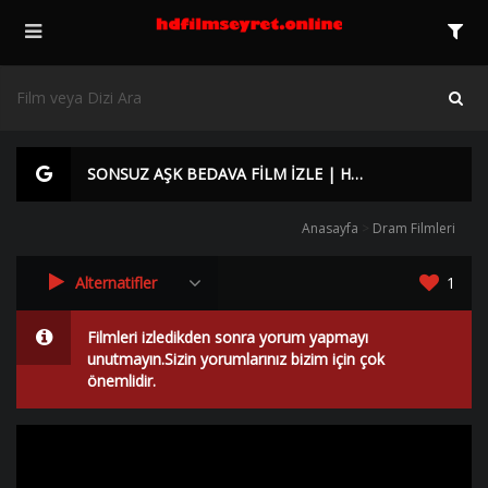
SONSUZ AŞK BEDAVA FİLM İZLE | HD |
Anasayfa
>
Dram Filmleri
Alternatifler
1
Filmleri izledikden sonra yorum yapmayı
unutmayın.Sizin yorumlarınız bizim için çok
önemlidir.