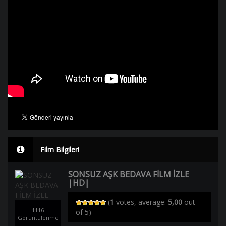
Film Bilgileri
SONSUZ AŞK BEDAVA FİLM İZLE
|HD|
(
1
votes, average:
5,00
out
1116
of 5)
Görüntülenme