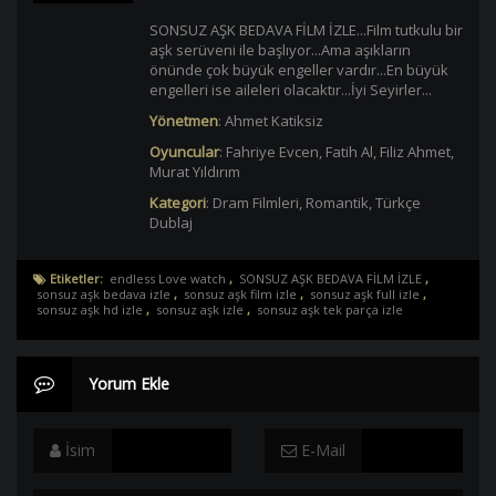
SONSUZ AŞK BEDAVA FİLM İZLE...Film tutkulu bir
aşk serüveni ile başlıyor...Ama aşıkların
önünde çok büyük engeller vardır...En büyük
engelleri ise aileleri olacaktır...İyi Seyirler...
Yönetmen
:
Ahmet Katiksiz
Oyuncular
:
Fahriye Evcen
,
Fatih Al
,
Filiz Ahmet
,
Murat Yıldırım
Kategori
:
Dram Filmleri
,
Romantik
,
Türkçe
Dublaj
Etiketler:
endless Love watch
,
SONSUZ AŞK BEDAVA FİLM İZLE
,
sonsuz aşk bedava izle
,
sonsuz aşk film izle
,
sonsuz aşk full izle
,
sonsuz aşk hd izle
,
sonsuz aşk izle
,
sonsuz aşk tek parça izle
Yorum Ekle
İsim
E-Mail