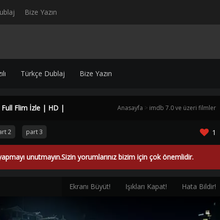
ublaj
Bize Yazın
lı
Türkçe Dublaj
Bize Yazın
ull Flim İzle | HD |
Anasayfa
>
imdb 7.0 ve üzeri filmler
rt 2
part 3
1
yapmayı unutmayın.Sizin yorumlarınız bizim için çok önemlidir.
Ekranı Büyüt!
Işıkları Kapat!
Hata Bildir!