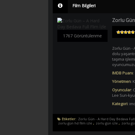
Film Bilgileri
Zorlu Gün
1767 Görüntülenme
Zorlu Gün - 
dolu yaşantı
taşıma işlem
oyuncumuzun 
IMDB Puanı
:
Yönetmen
:
K
Oyuncular
:
C
Lee Sun-kyu
Kategori
:
imd
Etiketler:
Zorlu Gün - A Hard Day Bedava Full 
zorlu gün hd film izle
,
zorlu gün izle
,
zorlu gü