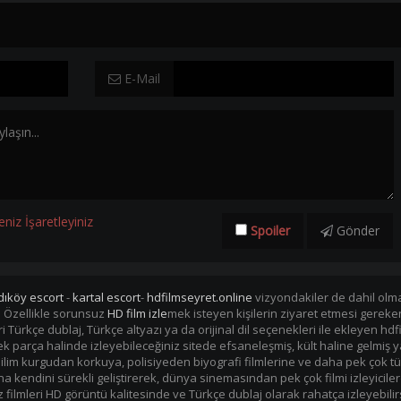
E-Mail
eniz İşaretleyiniz
Spoiler
Gönder
dıköy escort
-
kartal escort
-
hdfilmseyret.online
vizyondakiler de dahil olmak
. Özellikle sorunsuz
HD film izle
mek isteyen kişilerin ziyaret etmesi gerek
mleri Türkçe dublaj, Türkçe altyazı ya da orijinal dil seçenekleri ile ekleye
i tek parça halinde izleyebileceğiniz sitede efsaneleşmiş, kült haline gelmiş y
im kurgudan korkuya, polisiyeden biyografi filmlerine ve daha pek çok tü
kendini sürekli geliştirerek, dünya sinemasından pek çok filmi izleyiciler
filmleri HD görüntü kalitesinde ve Türkçe dublaj olarak rahatça izleyebilir