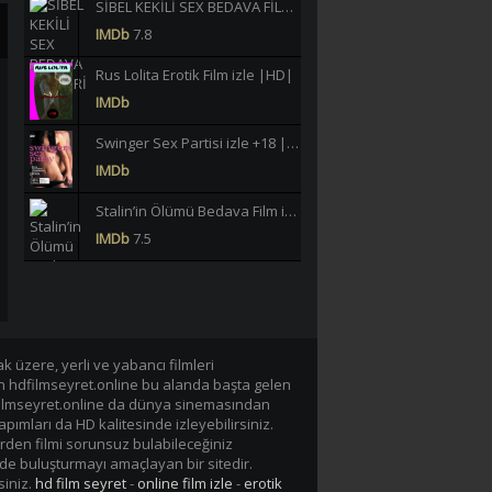
SİBEL KEKİLİ SEX BEDAVA FİLMLERİ İZLE |HD|
IMDb
7.8
Rus Lolita Erotik Film izle |HD|
IMDb
Swinger Sex Partisi izle +18 |HD|
IMDb
Stalin’in Ölümü Bedava Film izle |HD|
IMDb
7.5
Büklüm Büklüm Meltem Işık Yeşilçam Erotik izle +18 |HD|
IMDb
6.2
40 JAHRE LASTERHAFTE EHEFRAU GERMAN BEDAVA EROTİK FİLM İZLE |Yüksek Kalite|
 üzere, yerli ve yabancı filmleri
IMDb
-/10
en hdfilmseyret.online bu alanda başta gelen
n hdfilmseyret.online da dünya sinemasından
Lavinia Vlasak Tecavüz +18 Film izle |HD|
apımları da HD kalitesinde izleyebilirsiniz.
IMDb
rden filmi sorunsuz bulabileceğiniz
de buluşturmayı amaçlayan bir sitedir.
siniz.
hd film seyret
-
online film izle
-
erotik
Tarzan-X Shame of Jane 1995 +18 Film izle |HD|