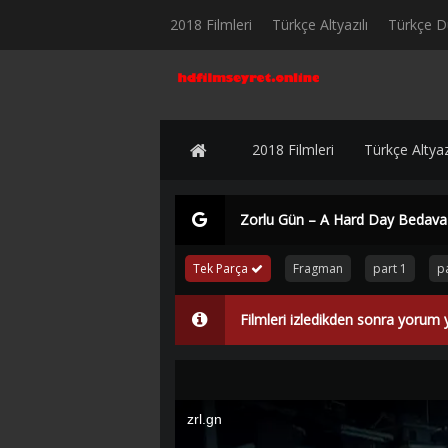
2018 Filmleri
Türkçe Altyazılı
Türkçe D
2018 Filmleri
Türkçe Altyazı
Zorlu Gün – A Hard Day Bedava F
Tek Parça
Fragman
part 1
pa
Filmleri izledikden sonra yorum 