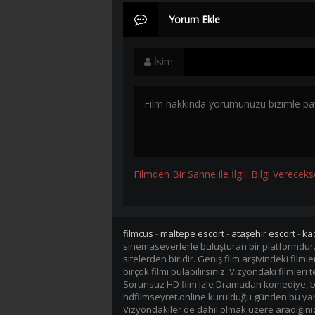
Yorum Ekle
İsim
Filmden Bir Sahne ile İlgili Bilgi Vereceks
filmcus
-
maltepe escort
-
ataşehir escort
-
ka
sinemaseverlerle buluşturan bir platformdur
sitelerden biridir. Geniş film arşivindeki fil
birçok filmi bulabilirsiniz. Vizyondaki filmler
Sorunsuz HD film izle Dramadan komediye, bil
hdfilmseyret.online kurulduğu günden bu yana 
Vizyondakiler de dahil olmak üzere aradığınız 