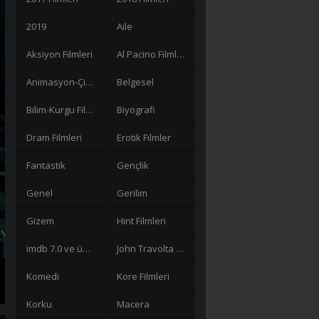
2019
Aile
Aksiyon Filmleri
Al Pacino Filmleri
Animasyon-Çizgi Filmler
Belgesel
Bilim-Kurgu Filmleri
Biyografi
Dram Filmleri
Erotik Filmler
Fantastik
Gençlik
Genel
Gerilim
Gizem
Hint Filmleri
imdb 7.0 ve üzeri filmler
John Travolta Filmleri
Komedi
Kore Filmleri
Korku
Macera