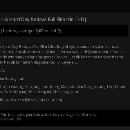
 – A Hard Day Bedava Full Flim İzle |HD|
(
1
votes, average:
5,00
out of 5)
A Hard Day Bedava Full Flim İzle...Başrol oyuncumuzun sakın ve huzur
sı vardır..Ancak annesinin ölümü sonrası hayatı değişmektedir..Cenaze
inde istenmeyen bir olay gerçekleşiyor...Trafik kazasına karışan başrol
hayatı tamamen değişmekte...İyi Seyirler...
7.2
im Seong-hun
ho Jin-woong
,
Heo Jung-eun
,
Jeong Man-sik
,
Kim Dong-young
,
Lee Ji-hoon
,
n
,
Park Bo-gum
,
Shin Dong-mi
,
Shin Jung-geun
b 7.0 ve üzeri filmler
,
Türkçe Dublaj
Flim İzle
,
zorlu gün bedava film izle
,
zorlu gün full film izle
,
n tek part izle