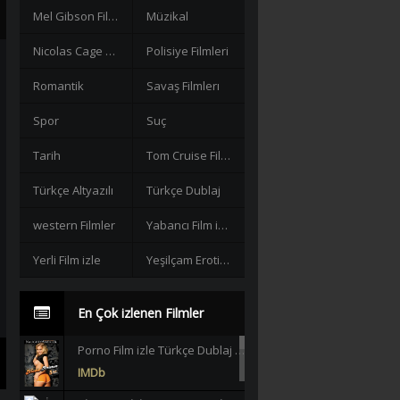
Mel Gibson Filmleri
Müzikal
Nicolas Cage Filmleri
Polisiye Filmleri
Romantik
Savaş Filmlerı
Spor
Suç
Tarih
Tom Cruise Filmleri izle
Türkçe Altyazılı
Türkçe Dublaj
western Filmler
Yabancı Film izle
Yerli Film izle
Yeşilçam Erotik +18
En Çok izlenen Filmler
Porno Film izle Türkçe Dublaj +18 |HD|
IMDb